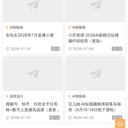
AI智能体
AI智能体
安先生2026年7月直播小课
小乔老师·2026AI新模式短视
频IP训练营（更新）
2026-07-14
8
2026-07-06
22
创意设计
AI智能体
视频号、快手、抖音全平台剪
宝儿姐·AI短视频精准获客实操
辑+数字人直播实战课（更新6
营（6月10-14日线下课程）
月）​
2026-07-01
12
2026-06-30
12