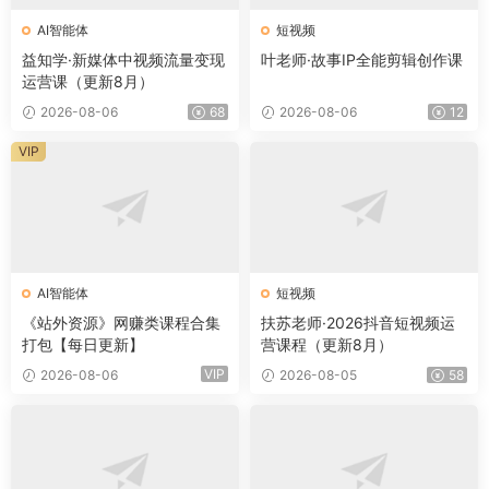
AI智能体
短视频
益知学·新媒体中视频流量变现
叶老师·故事IP全能剪辑创作课
运营课（更新8月）
2026-08-06
68
2026-08-06
12
VIP
AI智能体
短视频
《站外资源》网赚类课程合集
扶苏老师·2026抖音短视频运
打包【每日更新】
营课程（更新8月）
VIP
2026-08-06
2026-08-05
58