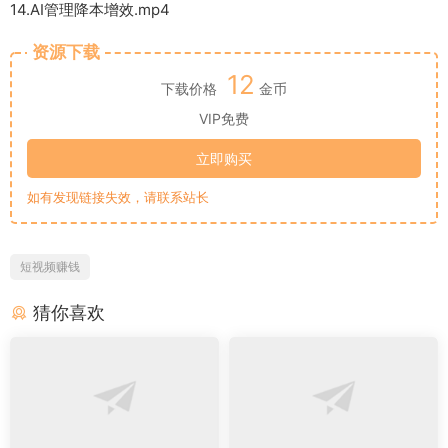
14.AI管理降本增效.mp4
资源下载
12
下载价格
金币
VIP免费
立即购买
如有发现链接失效，请联系站长
短视频赚钱
猜你喜欢