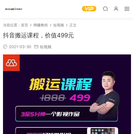
当前位置：
首页
网赚教程
短视频
正文
抖音搬运课程，价值499元
2021-03-30
短视频