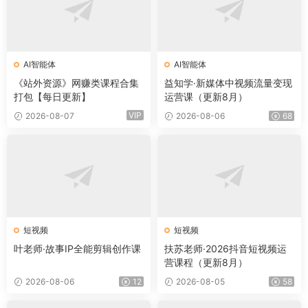
AI智能体
AI智能体
《站外资源》网赚类课程合集
益知学·新媒体中视频流量变现
打包【每日更新】
运营课（更新8月）
VIP
2026-08-07
2026-08-06
68
短视频
短视频
叶老师·故事IP全能剪辑创作课
扶苏老师·2026抖音短视频运
营课程（更新8月）
2026-08-06
12
2026-08-05
58