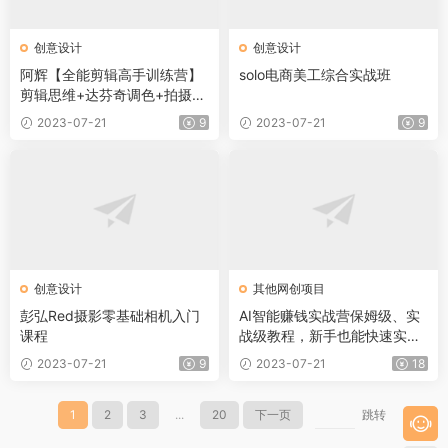
创意设计
创意设计
阿辉【全能剪辑高手训练营】
solo电商美工综合实战班
剪辑思维+达芬奇调色+拍摄技
巧一站教学
2023-07-21
9
2023-07-21
9
创意设计
其他网创项目
彭弘Red摄影零基础相机入门
AI智能赚钱实战营保姆级、实
课程
战级教程，新手也能快速实现
赚钱
2023-07-21
9
2023-07-21
18
1
2
3
...
20
下一页
跳转