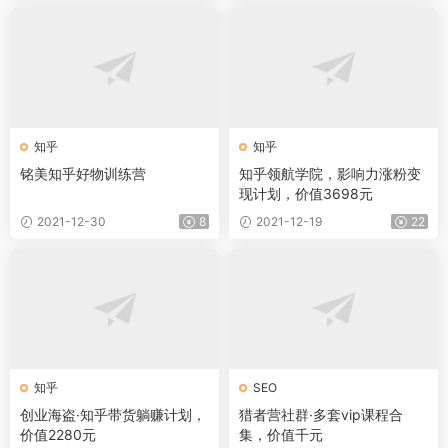
知乎
知乎
铭美知乎好物训练营
知乎领航学院，影响力涨粉变
现计划，价值3698元
2021-12-30
8
2021-12-19
22
知乎
SEO
创业海盗·知乎带货躺赚计划，
猎者营社群·多套vip课程合
价值2280元
集，价值千元