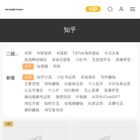
知乎
全部
AI智能体
AI漫剧
TikTok海外掘金
今日头条
二级分
其他网创项目
实体店获客
小红书
无货源开店
直播带货
类
知乎
短视频
闲鱼
全部
知乎引流
小红书运营
其他项目
写作赚钱
标签
文案变现
闲鱼赚钱
自媒体运营
个人提升
今日头条运营
公众号项目
个人IP
SEO教程
无人直播
直播带货
微信视频号运营
微商培训
中视频
Ai写作/ChatGPT
淘宝天猫
贴吧引流
短视频赚钱
社群运营
豆瓣引流
兼职赚钱
淘宝客培训
VIP