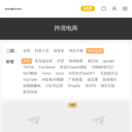
跨境电商
二级分
全部
抖音小店
拼多多
淘宝天猫
跨境电商
类
全部
亚马逊运营
外贸
跨境电商
独立站
google
标签
TikTok
Facebook
虾皮Shopee课程
1688阿里巴巴
SEO教程
Temu
ozon
Ai写作/ChatGPT
无货源开店
YouTube
AI绘画/AI视频
广告联盟
速卖通
其他项目
短视频赚钱
小红书运营
Shopify
沃尔玛
淘宝天猫
英语培训
VIP