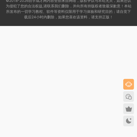
©2018-2026自学成才网内容全部来自网络，版权争议与本站无关，如果您认
为侵犯了您的合法权益,请联系我们删除，并向所有持版权者致最深歉意！本站
所发布的一切学习教程、软件等资料仅限用于学习体验和研究目的；请自觉下
载后24小时内删除，如果您喜欢该资料，请支持正版！