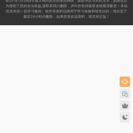
©2018-2026自学成才网内容全部来自网络，版权争议与本站无关，如果您认
为侵犯了您的合法权益,请联系我们删除，并向所有持版权者致最深歉意！本站
所发布的一切学习教程、软件等资料仅限用于学习体验和研究目的；请自觉下
载后24小时内删除，如果您喜欢该资料，请支持正版！