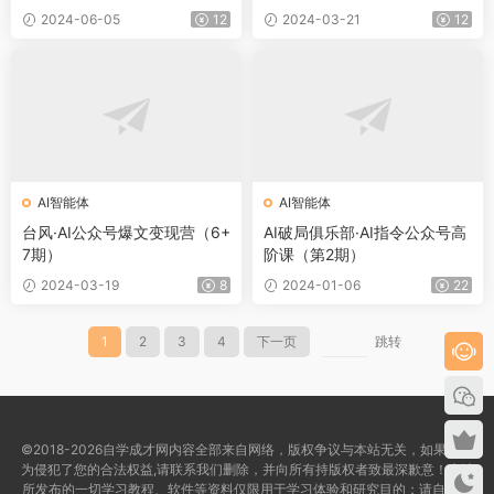
2024-06-05
12
2024-03-21
12
AI智能体
AI智能体
台风·AI公众号爆文变现营（6+
AI破局俱乐部·AI指令公众号高
7期）
阶课（第2期）
2024-03-19
8
2024-01-06
22
1
2
3
4
下一页
跳转
©2018-2026自学成才网内容全部来自网络，版权争议与本站无关，如果您认
为侵犯了您的合法权益,请联系我们删除，并向所有持版权者致最深歉意！本站
所发布的一切学习教程、软件等资料仅限用于学习体验和研究目的；请自觉下