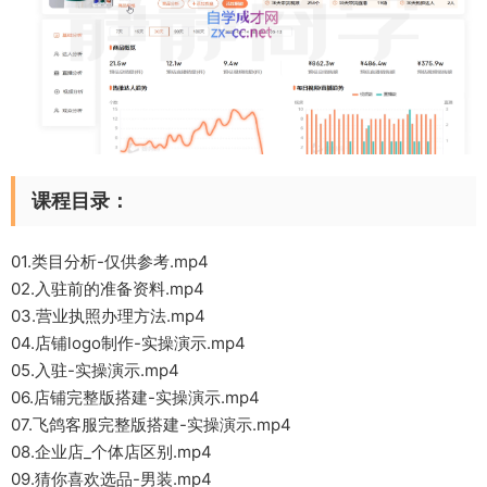
课程目录：
01.类目分析-仅供参考.mp4
02.入驻前的准备资料.mp4
03.营业执照办理方法.mp4
04.店铺logo制作-实操演示.mp4
05.入驻-实操演示.mp4
06.店铺完整版搭建-实操演示.mp4
07.飞鸽客服完整版搭建-实操演示.mp4
08.企业店_个体店区别.mp4
09.猜你喜欢选品-男装.mp4