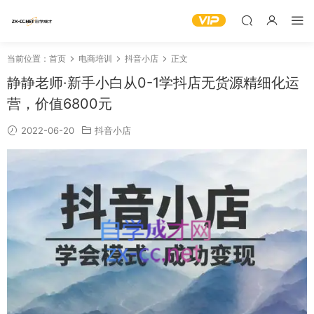
当前位置：
首页
电商培训
抖音小店
正文
静静老师·新手小白从0-1学抖店无货源精细化运
营，价值6800元
2022-06-20
抖音小店