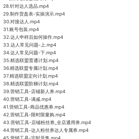
28.针对达人选品.mp4
29.制作货盘表-实操演示.mp4
30.对接达人.mp4
31.账号包装.mp4
32.达人申样后如何操作.mp4
33.达人常见问题-上.mp4
34.达人常见问题-下.mp4
35.精选联盟普通计划.mp4
36.精选联盟专属计划.mp4
37.精选联盟定向计划.mp4
38.精选联盟阶梯计划.mp4
39.营销工具-店铺新人券.mp4
40.营销工具-满减.mp4
41.营销工具-商品优惠券.mp4
42.营销工具-限时限量购.mp4
43.营销工具-店铺粉丝券_全店通用券.mp4
44.营销工具-达人粉丝券达人专属券.mp4
45.营销工具-定时开售.mp4