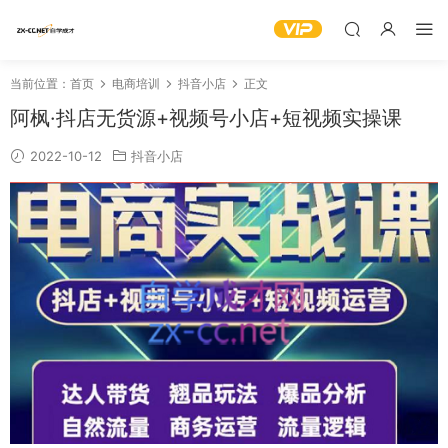
当前位置：
首页
电商培训
抖音小店
正文
阿枫·抖店无货源+视频号小店+短视频实操课
2022-10-12
抖音小店