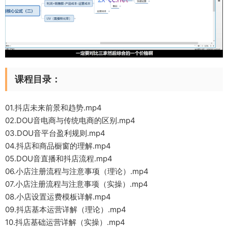
课程目录：
01.抖店未来前景和趋势.mp4
02.DOU音电商与传统电商的区别.mp4
03.DOU音平台盈利规则.mp4
04.抖店和商品橱窗的理解.mp4
05.DOU音直播和抖店流程.mp4
06.小店注册流程与注意事项（理论）.mp4
07.小店注册流程与注意事项（实操）.mp4
08.小店设置运费模板详解.mp4
09.抖店基本运营详解（理论）.mp4
10.抖店基础运营详解（实操）.mp4