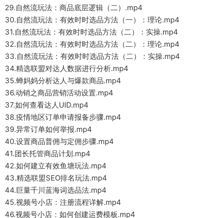
29.自然流玩法：商品底层逻辑（二）.mp4
30.自然流玩法：有效时时选品方法（一）：理论.mp4
31.自然流玩法：有效时时选品方法（二）：实操.mp4
32.自然流玩法：有效时时选品方法（二）：理论.mp4
33.自然流玩法：有效时时选品方法（二）：实操.mp4
34.精选联盟对达人数据进行分析.mp4
35.蝉妈妈分析达人与爆款商品.mp4
36.动销之商品营销活动设置.mp4
37.如何查看达人UID.mp4
38.疫情地区订单申请报备步骤.mp4
39.异常订单如何举报.mp4
40.设置商品普佣与定佣步骤.mp4
41.团长托管商品计划.mp4
42.如何建立有效鱼塘玩法.mp4
43.精选联盟SEO排名玩法.mp4
44.巨量千川蓝海词选品法.mp4
45.视频号小店：注册流程详解.mp4
46.视频号小店：如何创建运费模板.mp4