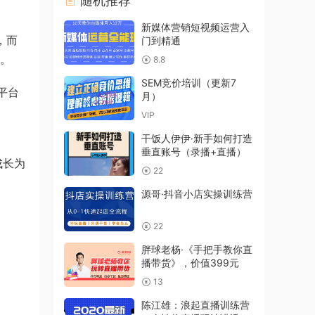
随机推荐
新媒体营销短视频运营入
，而
门到精通
升。
8.8
SEM竞价培训（更新7
平台
月）
VIP
干饭人伊伊·新手如何打造
垂直账号（录播+直播）
成长为
22
源哥·抖音小店实操训练营
22
胖球老杨·《手把手教你直
播带货》，价值399元
13
陈江雄：浪起直播训练营