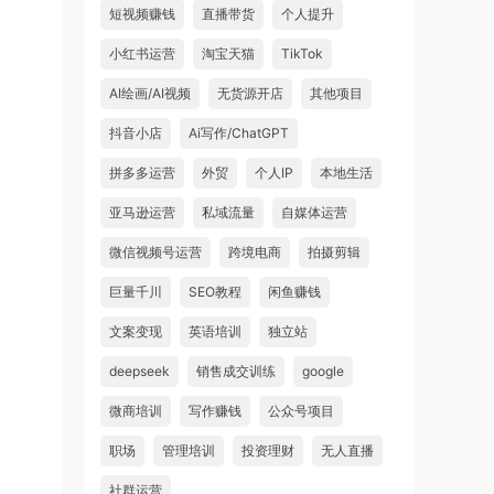
短视频赚钱
直播带货
个人提升
小红书运营
淘宝天猫
TikTok
AI绘画/AI视频
无货源开店
其他项目
抖音小店
Ai写作/ChatGPT
拼多多运营
外贸
个人IP
本地生活
亚马逊运营
私域流量
自媒体运营
微信视频号运营
跨境电商
拍摄剪辑
巨量千川
SEO教程
闲鱼赚钱
文案变现
英语培训
独立站
deepseek
销售成交训练
google
微商培训
写作赚钱
公众号项目
职场
管理培训
投资理财
无人直播
社群运营