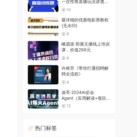
一次性将直播玩法讲透，
让你通过直播快速弯道超
10
车
最详细的优惠电影票教程
(无水印)
8
峨眉派·郭襄主播线上培训
课，价值299元
8
许林芳《带你打通招聘解
聘全流程》
9
迪哥·2024AI必会
Agent（应用解读+项目实
战）精讲班
12
热门标签