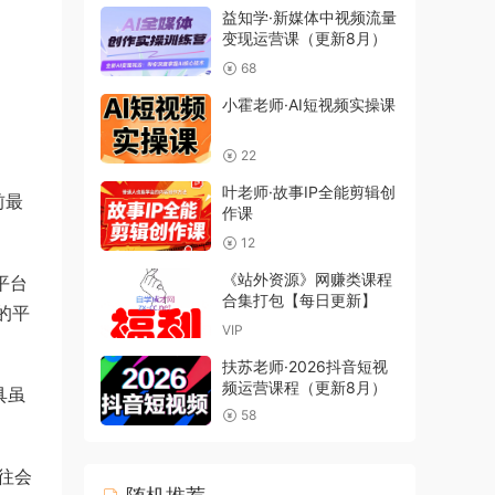
益知学·新媒体中视频流量
变现运营课（更新8月）
68
小霍老师·AI短视频实操课
22
叶老师·故事IP全能剪辑创
前最
作课
12
《站外资源》网赚类课程
平台
合集打包【每日更新】
 的平
VIP
扶苏老师·2026抖音短视
频运营课程（更新8月）
具虽
58
往会