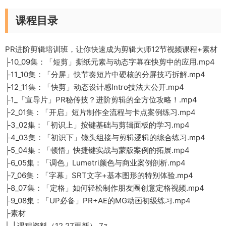
课程目录
PR进阶剪辑培训班，让你快速成为剪辑大师12节视频课程+素材
├10_09集：「短剪」撕纸元素与动态字幕在快剪中的应用.mp4
├11_10集：「分屏」快节奏短片中硬核的分屏技巧拆解.mp4
├12_11集：「快剪」动态设计感Intro技法大公开.mp4
├1_「宣导片」PR秘传技？进阶剪辑的全方位攻略！.mp4
├2_01集：「开启」短片制作全流程与卡点案例练习.mp4
├3_02集：「初识上」按键基础与剪辑面板的学习.mp4
├4_03集：「初识下」镜头组接与剪辑逻辑的综合练习.mp4
├5_04集：「顿悟」快捷键实战与蒙版案例的拓展.mp4
├6_05集：「调色」Lumetri颜色与商业案例剖析.mp4
├7_06集：「字幕」SRT文字+基本图形的特别体验.mp4
├8_07集：「定格」如何轻松制作朋友圈创意定格视频.mp4
├9_08集：「UP必备」PR+AE的MG动画初级练习.mp4
├素材
│ ├课程资料（12.27更新）.7z