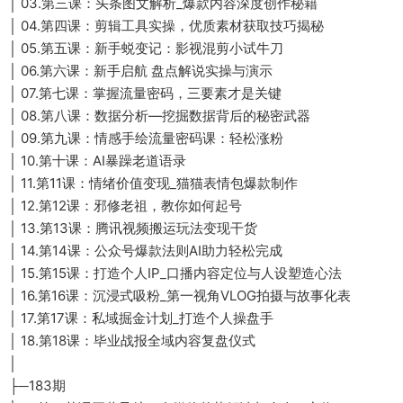
│ 03.第三课：头条图文解析_爆款内容深度创作秘籍
│ 04.第四课：剪辑工具实操，优质素材获取技巧揭秘
│ 05.第五课：新手蜕变记：影视混剪小试牛刀
│ 06.第六课：新手启航 盘点解说实操与演示
│ 07.第七课：掌握流量密码，三要素才是关键
│ 08.第八课：数据分析—挖掘数据背后的秘密武器
│ 09.第九课：情感手绘流量密码课：轻松涨粉
│ 10.第十课：AI暴躁老道语录
│ 11.第11课：情绪价值变现_猫猫表情包爆款制作
│ 12.第12课：邪修老祖，教你如何起号
│ 13.第13课：腾讯视频搬运玩法变现干货
│ 14.第14课：公众号爆款法则AI助力轻松完成
│ 15.第15课：打造个人IP_口播内容定位与人设塑造心法
│ 16.第16课：沉浸式吸粉_第一视角VLOG拍摄与故事化表
│ 17.第17课：私域掘金计划_打造个人操盘手
│ 18.第18课：毕业战报全域内容复盘仪式
│
├─183期