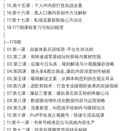
│ 15.第十五课：个人IP内容打造实战全案
│ 16.第十六课：真人口播内容创作方法解析
│ 17.第十七课：私域流量获取核心方法论
│ 18.177期课程复习与知识梳理
│
├─178期
│ 01.第一课：自媒体新兵训练营-平台生存法则
│ 02.第二课：剪映速成零基础玩转剪辑与素材挖掘
│ 03.第三课：征服今日头条，规则解读与小视频爆款攻略
│ 04.第四课：微头条&图文掘金_爆款内容深度创作秘籍
│ 05.第五课：吸睛解说文案：从脚本构思到抓住观众耳朵
│ 06.第六课：进阶剪辑术：打造专业级视听效果的实操指南
│ 07.第七课：爆款三要素：爆款基石前五秒的终极心法
│ 08.第八课：数据驱动增长优化数据内容与运营策略
│ 09.第九课：流量新宠，AI恶搞手绘制作与吸睛玩法
│ 10.第十课：Puff手绘攻占视频号：快速引流实战课
│ 11.第十一课：书单号精准定位与高效内容生产
│ 12.第十二课：抖音短视频带货高转化秘籍