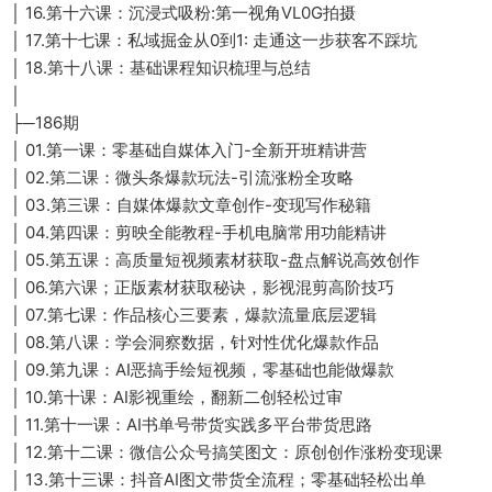
│ 16.第十六课：沉浸式吸粉:第一视角VL0G拍摄
│ 17.第十七课：私域掘金从0到1: 走通这一步获客不踩坑
│ 18.第十八课：基础课程知识梳理与总结
│
├─186期
│ 01.第一课：零基础自媒体入门-全新开班精讲营
│ 02.第二课：微头条爆款玩法-引流涨粉全攻略
│ 03.第三课：自媒体爆款文章创作-变现写作秘籍
│ 04.第四课：剪映全能教程-手机电脑常用功能精讲
│ 05.第五课：高质量短视频素材获取-盘点解说高效创作
│ 06.第六课；正版素材获取秘诀，影视混剪高阶技巧
│ 07.第七课：作品核心三要素，爆款流量底层逻辑
│ 08.第八课：学会洞察数据，针对性优化爆款作品
│ 09.第九课：AI恶搞手绘短视频，零基础也能做爆款
│ 10.第十课：AI影视重绘，翻新二创轻松过审
│ 11.第十一课：AI书单号带货实践多平台带货思路
│ 12.第十二课：微信公众号搞笑图文：原创创作涨粉变现课
│ 13.第十三课：抖音AI图文带货全流程；零基础轻松出单