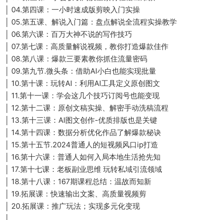
│ 04.第四课：一小时速成版剪映入门实操
│ 05.第五课、解说入门篇：盘点解说全流程实操教学
│ 06.第六课：百万大神不说的写作技巧
│ 07.第七课：高质量解说视频，教你打造爆款佳作
│ 08.第八课：爆款三要素教你抓住流量密码
│ 09.第九节.微头条：借助AI小白也能实现批量
│ 10.第十课：玩转AI：利用AI工具定义原创图文
│ 11.第十一课：学会这几个技巧订阅号也能变现
│ 12.第十二课：原创文稿实操、解密手动洗稿流程
│ 13.第十三课：AI图文创作-优质排版也是关键
│ 14.第十四课：数据分析优化作品了解爆款秘诀
│ 15.第十五节.2024普通人的短视频风口ip打造
│ 16.第十六课：普通人如何入局本地生活抢先知
│ 17.第十七课：老板副业思维 玩转私域引流领域
│ 18.第十八课：167期课程总结：温故而知新
│ 19.拓展课：快速输出文案、高质量视频剪
│ 20.拓展课：推广玩法；实现多元化变现
│