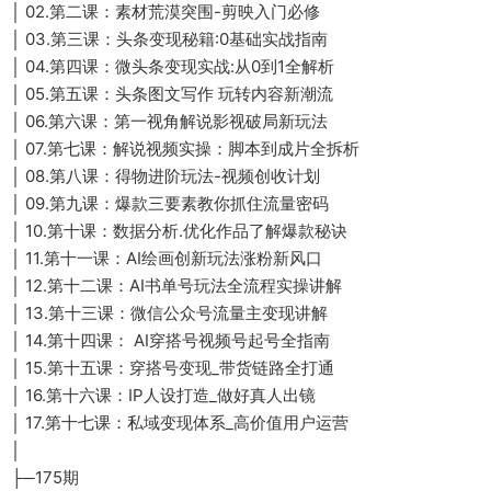
│ 02.第二课：素材荒漠突围-剪映入门必修
│ 03.第三课：头条变现秘籍:0基础实战指南
│ 04.第四课：微头条变现实战:从0到1全解析
│ 05.第五课：头条图文写作 玩转内容新潮流
│ 06.第六课：第一视角解说影视破局新玩法
│ 07.第七课：解说视频实操：脚本到成片全拆析
│ 08.第八课：得物进阶玩法-视频创收计划
│ 09.第九课：爆款三要素教你抓住流量密码
│ 10.第十课：数据分析.优化作品了解爆款秘诀
│ 11.第十一课：AI绘画创新玩法涨粉新风口
│ 12.第十二课：AI书单号玩法全流程实操讲解
│ 13.第十三课：微信公众号流量主变现讲解
│ 14.第十四课： AI穿搭号视频号起号全指南
│ 15.第十五课：穿搭号变现_带货链路全打通
│ 16.第十六课：IP人设打造_做好真人出镜
│ 17.第十七课：私域变现体系_高价值用户运营
│
├─175期