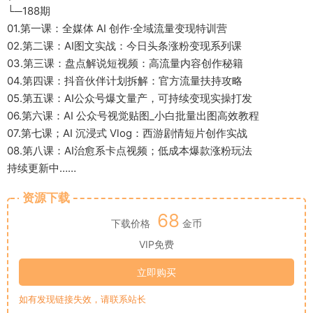
└─188期
01.第一课：全媒体 AI 创作·全域流量变现特训营
02.第二课：AI图文实战：今日头条涨粉变现系列课
03.第三课：盘点解说短视频：高流量内容创作秘籍
04.第四课：抖音伙伴计划拆解：官方流量扶持攻略
05.第五课：AI公众号爆文量产，可持续变现实操打发
06.第六课：AI 公众号视觉贴图_小白批量出图高效教程
07.第七课；AI 沉浸式 Vlog：西游剧情短片创作实战
08.第八课：AI治愈系卡点视频；低成本爆款涨粉玩法
持续更新中……
资源下载
68
下载价格
金币
VIP免费
立即购买
如有发现链接失效，请联系站长