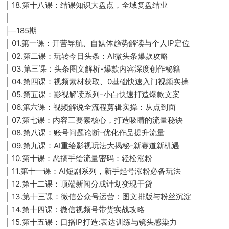
│ 18.第十八课：结课知识大盘点，全域复盘结业
│
├─185期
│ 01.第一课：开营导航、自媒体趋势解读与个人IP定位
│ 02.第二课：玩转今日头条：AI微头条爆款攻略
│ 03.第三课：头条图文解析-爆款内容深度创作秘籍
│ 04.第四课：视频素材获取、0基础快速入门视频实操
│ 05.第五课：影视解读系列-小白快速打造爆款文案
│ 06.第六课：视频解说全流程剪辑实操：从点到面
│ 07.第七课：内容三要素核心，打造吸睛的流量秘诀
│ 08.第八课：账号问题论断-优化作品提升流量
│ 09.第九课：AI重绘影视玩法大揭秘-新赛道新机遇
│ 10.第十课：恶搞手绘流量密码：轻松涨粉
│ 11.第十一课：AI短剧系列，新手起号涨粉必备玩法
│ 12.第十二课：顶端新闻分成计划变现干货
│ 13.第十三课：微信公众号运营：图文排版与粉丝沉淀
│ 14.第十四课：微信视频号带货实战攻略
│ 15.第十五课：口播IP打造:表达训练与镜头感染力