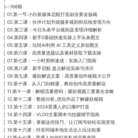
├─168期
│ 01.第一节.小白新媒体启航打造副业黄金饭碗
│ 02.第二课：伙伴计划升级服务规则和后续变现方向
│ 03.第三课：今日头条平台规则及变现详细解析
│ 04.第四课：新手0基础快速实操上手头条图文
│ 05.第五课：玩转AI利用 AI 工具定义原创图文
│ 06.第六课：高质量选题以及素材获取下载实操
│ 07.第七课：一小时剪映速成：实操入门指南
│ 08.第八课：新手启航 盘点解说实操与演示
│ 09.第九课、爆款解说文案：高质量创作秘籍大公开
│ 10.第十课、从入门到精通，教你创作高质量解说
│ 11.第十一课：解锁流量密码；爆款视频三要素全攻略
│ 12.第十二课：数据分析_优化作品了解爆款秘籍
│ 13.第十三课：2024普通人的口播IP打造
│ 14.第十四课：VLOG文案脚本与拍摄细节指南
│ 15.第十五课：掌握这些技巧、让订阅号轻松实现变现
│ 16.第十六课：抖音同城本地生活达人玩法拓展
│ 17.第十七课：普通人如何打造私域流量变现