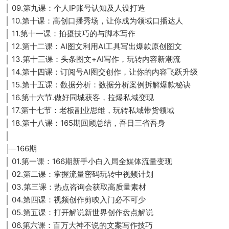
│ 09.第九课：个人IP账号认知及人设打造
│ 10.第十课：高创口播秀场，让你成为领域口播达人
│ 11.第十一课：拍摄技巧的与脚本写作
│ 12.第十二课：AI图文利用AI工具写出爆款原创图文
│ 13.第十三课：头条图文+AI写作，玩转内容新潮流
│ 14.第十四课：订阅号AI图交创作，让你的内容飞跃升级
│ 15.第十五课：数据分析：数据分析案例拆解爆款秘诀
│ 16.第十六节.做好同城获客，拉爆私域变现
│ 17.第十七节：老板副业思维，玩转私域带货领域
│ 18.第十八课：165期回顾总结，吾日三省吾身
│
├─166期
│ 01.第一课：166期新手小白入局全媒体流量变现
│ 02.第二课：掌握流量密码玩转中视频计划
│ 03.第三课：热点咨询会获取高质量素材
│ 04.第四课：视频创作剪映入门必不可少
│ 05.第五课：打开解说新世界创作盘点解说
│ 06.第六课：百万大神不说的文案写作技巧