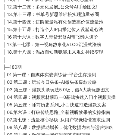
│ 12.第十二课：多元化发展_公众号AI手绘图文!
│ 13.第十三课：书单号新思维轻松实现流量破圈
│ 14.第十四课：进阶流量私有化创造高价值流量池
│ 15.第十五课：打造个人IP口播定位人设塑造心法
│ 16.第十六课：数字人带货邪修AI带飞懒人进阶
│ 17.第十七课：第一视角故事化VLOG沉浸式涨粉
│ 18.第十八课：温故而知新赋能未来规划持续变现
│
├─180期
│ 01.第一课：自媒体实战训练营-平台生存法则
│ 02.第二课：玩转今日头条-AI微头条爆款攻略
│ 03.第三课：爆款头条玩法5.0版，借A大势玩赚图文
│ 04.第四课：视频素材获取—0基础快速入门小视频实操
│ 05.第五课：睡前历史系列_小白快速打造爆款文案
│ 06.第六课：打破传统思路_全新视听效果的实操指南
│ 07.第七课：流量核心秘诀-从用户视觉读懂需求法则
│ 08.第八课：数据驱动增长，优化数据内容与运营策略
│ 09.第九课：微信问一问红利问答变现蓝海