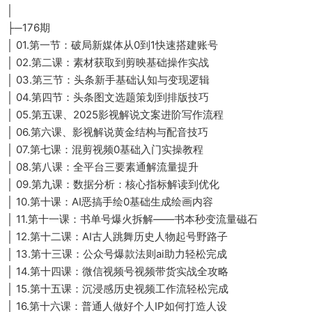
│
├─176期
│ 01.第一节：破局新媒体从0到1快速搭建账号
│ 02.第二课：素材获取到剪映基础操作实战
│ 03.第三节：头条新手基础认知与变现逻辑
│ 04.第四节：头条图文选题策划到排版技巧
│ 05.第五课、2025影视解说文案进阶写作流程
│ 06.第六课、影视解说黄金结构与配音技巧
│ 07.第七课：混剪视频0基础入门实操教程
│ 08.第八课：全平台三要素通解流量提升
│ 09.第九课：数据分析：核心指标解读到优化
│ 10.第十课：AI恶搞手绘0基础生成绘画内容
│ 11.第十一课：书单号爆火拆解——书本秒变流量磁石
│ 12.第十二课：AI古人跳舞历史人物起号野路子
│ 13.第十三课：公众号爆款法则ai助力轻松完成
│ 14.第十四课：微信视频号视频带货实战全攻略
│ 15.第十五课：沉浸感历史视频工作流轻松完成
│ 16.第十六课：普通人做好个人IP如何打造人设