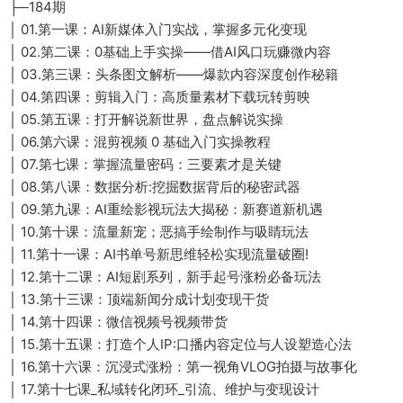
├─184期
│ 01.第一课：AI新媒体入门实战，掌握多元化变现
│ 02.第二课：0基础上手实操——借AI风口玩赚微内容
│ 03.第三课：头条图文解析——爆款内容深度创作秘籍
│ 04.第四课：剪辑入门：高质量素材下载玩转剪映
│ 05.第五课：打开解说新世界，盘点解说实操
│ 06.第六课：混剪视频 0 基础入门实操教程
│ 07.第七课：掌握流量密码：三要素才是关键
│ 08.第八课：数据分析:挖掘数据背后的秘密武器
│ 09.第九课：AI重绘影视玩法大揭秘：新赛道新机遇
│ 10.第十课：流量新宠；恶搞手绘制作与吸睛玩法
│ 11.第十一课：AI书单号新思维轻松实现流量破圈!
│ 12.第十二课：AI短剧系列，新手起号涨粉必备玩法
│ 13.第十三课：顶端新闻分成计划变现干货
│ 14.第十四课：微信视频号视频带货
│ 15.第十五课：打造个人IP:口播内容定位与人设塑造心法
│ 16.第十六课：沉浸式涨粉：第一视角VLOG拍摄与故事化
│ 17.第十七课_私域转化闭环_引流、维护与变现设计