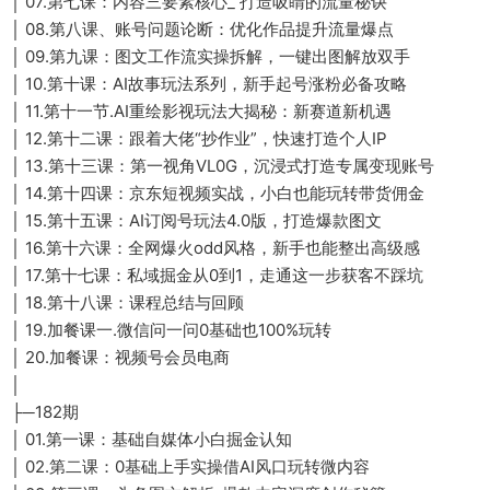
│ 07.第七课：内容三要素核心_ 打造吸睛的流量秘诀
│ 08.第八课、账号问题论断：优化作品提升流量爆点
│ 09.第九课：图文工作流实操拆解，一键出图解放双手
│ 10.第十课：AI故事玩法系列，新手起号涨粉必备攻略
│ 11.第十一节.AI重绘影视玩法大揭秘：新赛道新机遇
│ 12.第十二课：跟着大佬“抄作业”，快速打造个人IP
│ 13.第十三课：第一视角VL0G，沉浸式打造专属变现账号
│ 14.第十四课：京东短视频实战，小白也能玩转带货佣金
│ 15.第十五课：AI订阅号玩法4.0版，打造爆款图文
│ 16.第十六课：全网爆火odd风格，新手也能整出高级感
│ 17.第十七课：私域掘金从0到1，走通这一步获客不踩坑
│ 18.第十八课：课程总结与回顾
│ 19.加餐课一.微信问一问0基础也100%玩转
│ 20.加餐课：视频号会员电商
│
├─182期
│ 01.第一课：基础自媒体小白掘金认知
│ 02.第二课：0基础上手实操借AI风口玩转微内容