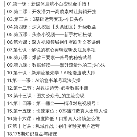
│ 01.第一课：新媒体启航小白变现金手指！
│ 02.第二课：开发潜力一高质素材让剪辑开挂
│ 03.第三课：0基础运营变现-今日头条
│ 04.第四课：深入挖掘【头条图文】升级收益
│ 05.第五课：头条小视频——新手村轻松做
│ 06.第六课：深入视频领域创作者跃升文案讲解
│ 07.第七课：解说的核心剪辑逻辑及注意事项
│ 08.第八课：爆款三要素—账号的秘密武器
│ 09.第九课：数据解读——攀升流量池的三步心法
│ 10.第十课：新潮流抢先学！AI绘漫速成大师
│ 11.第十一课：AI治愈书单号玩法实操
│ 12.第十二节：AI数据趋势-必看数据手册
│ 13.第十三课：图文公众号_的主流变现
│ 14.第十四课：第一桶金——精准对焦视频号！
│ 15.第十五课：快速定位：0基础打造真人出镜人设
│ 16.第十六课：难度降低！口播真人出镜怎么做
│ 17.第十七课：私域作战！创作者秒变用户运营
│ 18.175期知识复盘与结课