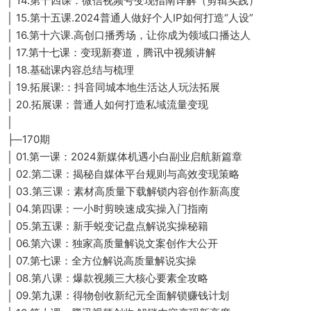
│ 14.第十四课：微信视频号变现指南详解（剪辑实践）
│ 15.第十五课.2024普通人做好个人IP如何打造“人设”
│ 16.第十六课.高创口播秀场，让你成为领域口播达人
│ 17.第十七课：变现新赛道，腾讯中视频讲解
│ 18.基础课内容总结与梳理
│ 19.拓展课:：抖音同城本地生活达人玩法拓展
│ 20.拓展课：普通人如何打造私域流量变现
│
├─170期
│ 01.第一课：2024新媒体机遇小白副业启航新篇章
│ 02.第二课：揭秘自媒体平台规则与高效变现策略
│ 03.第三课：素材高质量下载解锁内容创作新高度
│ 04.第四课：一小时剪映速成实操入门指南
│ 05.第五课：新手蜕变记盘点解说实操秘籍
│ 06.第六课：独家高质量解说文案创作大公开
│ 07.第七课：全方位解说高质量解说实操
│ 08.第八课：爆款视频三大核心要素全攻略
│ 09.第九课：得物创收新纪元全面解锁赚钱计划