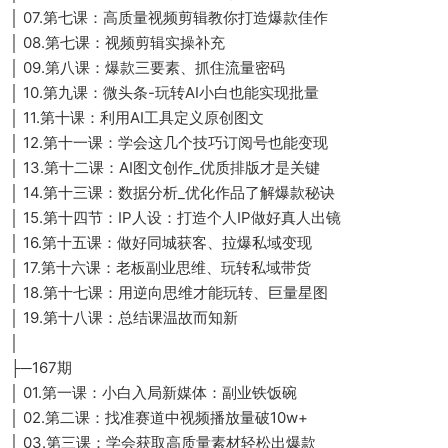
│ 07.第七课：高质量视频剪辑教你打造爆款佳作
│ 08.第七课：视频剪辑实操补充
│ 09.第八课：爆款三要素、抓住流量密码
│ 10.第九课：微头条-玩转AI小白也能实现批量
│ 11.第十课：利用AI工具定义原创图文
│ 12.第十一课：学会这几个技巧订阅号也能变现
│ 13.第十二课：AI图文创作_优质排版才是关键
│ 14.第十三课：数据分析_优化作品了解爆款秘诀
│ 15.第十四节：IP人设：打造个人IP做好真人出镜
│ 16.第十五课：做好同城获客、拉爆私域变现
│ 17.第十六课：老板副业思维、玩转私域带货
│ 18.第十七课：用逆向思维才能玩转、巨量星图
│ 19.第十八课：总结课温故而知新
│
├─167期
│ 01.第一课：小白入局新媒体：副业铁饭碗
│ 02.第二课：找准赛道中视频播放量破10w+
│ 03.第三课：学会获取高质量素材轻松出爆款