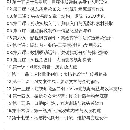
│ 01.第一节课开营导航：自媒体趋势解读与个人IP定位
│ 02.第二课：微头条爆款图文：快速引爆流量写作法
│ 03.第三课：头条深度文章：结构、逻辑与SEO优化
│ 04.第四课：剪映实战入门：剪映入门与无版权素材获取
│ 05.第五课：盘点解说制作—信息化整合与叙
│ 06.第六课：影视混剪创作：高效剪辑手法打造爆款佳作
│ 07.第七课：爆款内容密码-三要素拆解与复用公式
│ 08.第八课：数据驱动运营，关键指标分析与优化策略
│ 09.第九课：AI视觉设计：人物变装视频实战
│ 10.第十课：ai历史科普：历史放大镜
│ 11.第十一课：IP轻量化创作：表情包设计与传播路径
│ 12.第十二课：AI文案生成：废话文学与金句输出
│ 13.第十三课：短视频搬运二创：Vivo短视频玩法与效率技巧
│ 14.第十四课：微信公众号运营：图文排版与粉丝沉淀
│ 15.第十五课：口播ip打造，表达训练与镜头感染力
│ 16.第十六课：第一视角IP_沉浸式内容与人设构建
│ 17.第十七课：私域转化闭环：引流、维护与变现设计
│