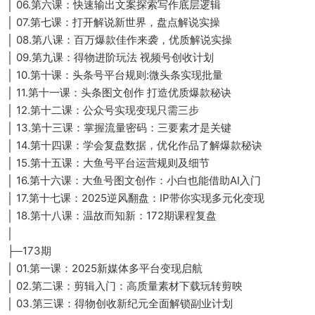
│ 06.第六课：快速输出文案探索写作底层逻辑
│ 07.第七课：打开解说新世界，盘点解说实操
│ 08.第八课：百万爆款佳作来袭，优质解说实操
│ 09.第九课：得物进阶玩法 视频号创收计划
│ 10.第十课：头条号平台规则:微头条实现批量
│ 11.第十一课：头条图文创作 打造优质爆款秘诀
│ 12.第十二课：公众号实现变现只需三步
│ 13.第十三课：掌握流量密码：三要素才是关键
│ 14.第十四课：学会复盘数据，优化作品了解爆款秘诀
│ 15.第十五课：大鱼号平台运营规则及细节
│ 16.第十六课：大鱼号图文创作：小白也能借助AI入门
│ 17.第十七课：2025逆风翻盘：IP带你实现多元化变现
│ 18.第十八课：温故而知新：172期课程复盘
│
├─173期
│ 01.第一课：2025新媒体多平台变现启航
│ 02.第二课：剪辑入门：高质量素材下载玩转剪映
│ 03.第三课：得物创收新纪元全面解锁副业计划