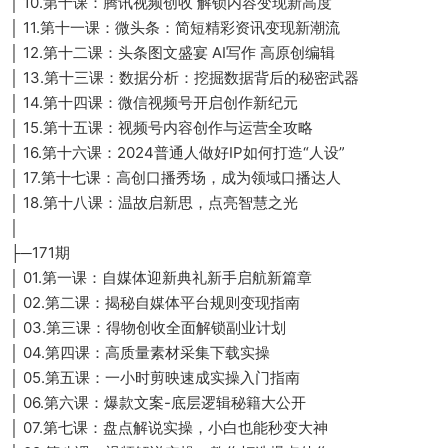
│ 10.第十课：腾讯视频创收 解锁内容变现新高度
│ 11.第十一课：微头条：简短精彩资讯变现新潮流
│ 12.第十二课：头条图文盛宴 AI写作 高原创编辑
│ 13.第十三课：数据分析：挖掘数据背后的秘密武器
│ 14.第十四课：微信视频号开启创作新纪元
│ 15.第十五课：视频号内容创作与运营全攻略
│ 16.第十六课：2024普通人做好IP如何打造“人设”
│ 17.第十七课：高创口播秀场，成为领域口播达人
│ 18.第十八课：温故启新思，点亮智慧之光
│
├─171期
│ 01.第一课：自媒体迎新典礼新手启航新篇章
│ 02.第二课：揭秘自媒体平台规则变现指南
│ 03.第三课：得物创收全面解锁副业计划
│ 04.第四课：高质量素材采集下载实操
│ 05.第五课：一小时剪映速成实操入门指南
│ 06.第六课：爆款文案-底层逻辑秘籍大公开
│ 07.第七课：盘点解说实操，小白也能秒变大神