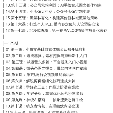
│ 13.第十三课：公众号涨粉利器：AI手绘娱乐图文创作指南
│ 14.第十四课：小头像大生意：公众号头像定制变现
│ 15.第十五课：流量私有化：构建高价值私域流量池策略
│ 16.第十六课：打造个人IP_口播内容定位与人设塑造心法
│ 17.第十七课：沉浸式吸粉：第一视角VLOG拍摄与故事化表达
│
├─179期
│ 01.第一课：小白零基础自媒体掘金认知开班典礼
│ 02.第二课：速成基操，素材挖掘与剪辑新手入门
│ 03.第三课：试运营头条篇：平台规则入门小视频
│ 04.第四课：微头条图文掘金，爆款内容创作秘籍
│ 05.第五课：第1视角解说视频破局新玩法
│ 06.第六课：解说剪辑精细化技巧速成大神
│ 07.第七课：学好这三点！作品进阶潜在爆款
│ 08.第八课：学好分析，掌握优化运营秒速出师
│ 09.第九课：神级AI指南——抽象流派恶搞手绘
│ 10.第十课：萌宠表情包，实现幽默内涵变现
│ 11.第十一课：极速涨粉！AI治愈系动态壁纸