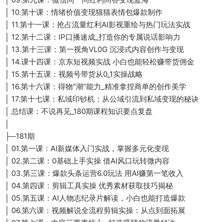
│ 10.第十课：情绪价值变现猫猫表情包爆款制作
│ 11.第十一课：抢占流量红利AI影视重绘与热门玩法实战
│ 12.第十二课：IP口播速成_打造你的专属说话影响力
│ 13.第十三课：第一视角VL0G 沉浸式内容创作与变现
│ 14.课十四课：京东短视频实战 小白也能轻松赚带货佣金
│ 15.第十五课：视频号带货从0_1实操战略
│ 16.第十六课：得物“潮”能力_精准拿捏商单的创作美学
│ 17.第十七课：私域印钞机：从公域引流到私域变现的秘诀
│ 总结课：不说再见_180期课程知识要点复盘
│
├─181期
│ 01.第一课：AI新媒体入门实战，掌握多元化变现
│ 02.第二课：0基础上手实操 借AI风口玩转微内容
│ 03.第三课：爆款头条运营6.0玩法 用AI赚第一笔收入
│ 04.第四课：剪辑工具实操 优秀素材获取技巧揭秘
│ 05.第五课：AI人物志纪录片解读，小白也能打造爆款
│ 06.第六课：视频解说全流程剪辑实操：从点到面拓展