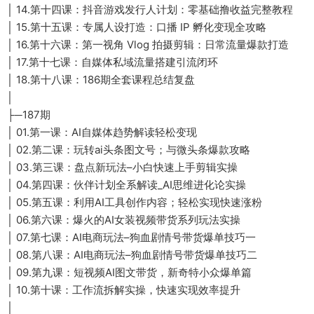
│ 14.第十四课：抖音游戏发行人计划：零基础撸收益完整教程
│ 15.第十五课：专属人设打造：口播 IP 孵化变现全攻略
│ 16.第十六课：第一视角 Vlog 拍摄剪辑：日常流量爆款打造
│ 17.第十七课：自媒体私域流量搭建引流闭环
│ 18.第十八课：186期全套课程总结复盘
│
├─187期
│ 01.第一课：AI自媒体趋势解读轻松变现
│ 02.第二课：玩转ai头条图文号；与微头条爆款攻略
│ 03.第三课：盘点新玩法–小白快速上手剪辑实操
│ 04.第四课：伙伴计划全系解读_AI思维进化论实操
│ 05.第五课：利用AI工具创作内容；轻松实现快速涨粉
│ 06.第六课：爆火的AI女装视频带货系列玩法实操
│ 07.第七课：AI电商玩法–狗血剧情号带货爆单技巧一
│ 08.第八课：AI电商玩法–狗血剧情号带货爆单技巧二
│ 09.第九课：短视频AI图文带货，新奇特小众爆单篇
│ 10.第十课：工作流拆解实操，快速实现效率提升
│