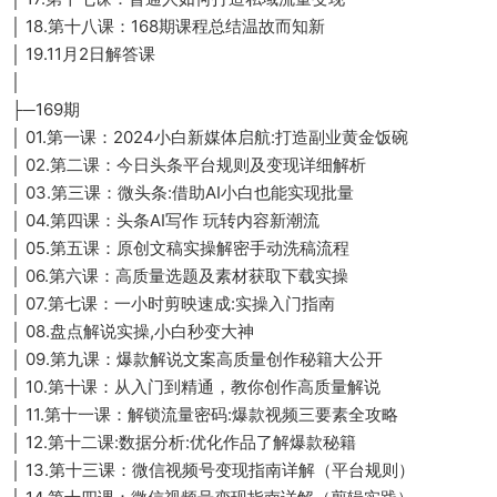
│ 18.第十八课：168期课程总结温故而知新
│ 19.11月2日解答课
│
├─169期
│ 01.第一课：2024小白新媒体启航:打造副业黄金饭碗
│ 02.第二课：今日头条平台规则及变现详细解析
│ 03.第三课：微头条:借助AI小白也能实现批量
│ 04.第四课：头条AI写作 玩转内容新潮流
│ 05.第五课：原创文稿实操解密手动洗稿流程
│ 06.第六课：高质量选题及素材获取下载实操
│ 07.第七课：一小时剪映速成:实操入门指南
│ 08.盘点解说实操,小白秒变大神
│ 09.第九课：爆款解说文案高质量创作秘籍大公开
│ 10.第十课：从入门到精通，教你创作高质量解说
│ 11.第十一课：解锁流量密码:爆款视频三要素全攻略
│ 12.第十二课:数据分析:优化作品了解爆款秘籍
│ 13.第十三课：微信视频号变现指南详解（平台规则）