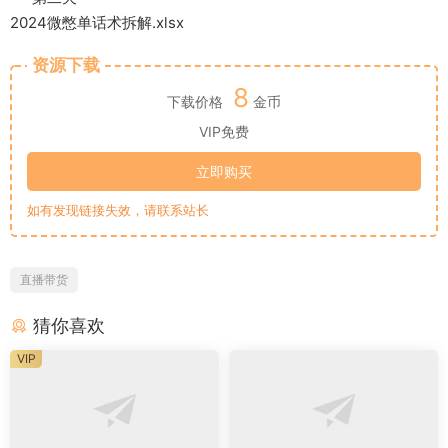
2024微憋单话术拆解.xlsx
资源下载
8
下载价格
金币
VIP免费
立即购买
如有发现链接失效，请联系站长
直播带货
猜你喜欢
VIP