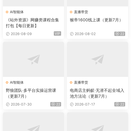
AI智能体
直播带货
《站外资源》网赚类课程合集
猴帝1600线上课（更新7月）
打包【每日更新】
VIP
2026-08-09
2026-08-02
22
AI智能体
直播带货
野狼团队·多平台实操运营课
电商店主蚂蚁·无潜不起全域入
（更新7月）
池方法论（更新7月）
2026-07-30
22
2026-07-17
22