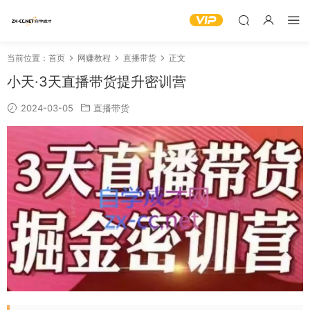
当前位置：
首页
网赚教程
直播带货
正文
小天·3天直播带货提升密训营
2024-03-05
直播带货