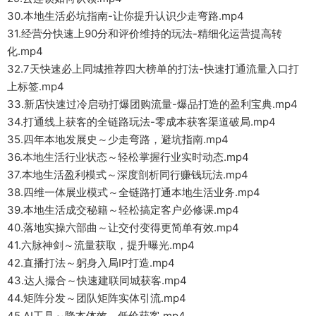
30.本地生活必坑指南-让你提升认识少走弯路.mp4
31.经营分快速上90分和评价维持的玩法-精细化运营提高转
化.mp4
32.7天快速必上同城推荐四大榜单的打法-快速打通流量入口打
上标签.mp4
33.新店快速过冷启动打爆团购流量-爆品打造的盈利宝典.mp4
34.打通线上获客的全链路玩法-零成本获客渠道破局.mp4
35.四年本地发展史～少走弯路，避坑指南.mp4
36.本地生活行业状态～轻松掌握行业实时动态.mp4
37.本地生活盈利模式～深度剖析同行赚钱玩法.mp4
38.四维一体展业模式～全链路打通本地生活业务.mp4
39.本地生活成交秘籍～轻松搞定客户必修课.mp4
40.落地实操六部曲～让交付变得更简单有效.mp4
41.六脉神剑～流量获取，提升曝光.mp4
42.直播打法～躬身入局IP打造.mp4
43.达人撮合～快速建联同城获客.mp4
44.矩阵分发～团队矩阵实体引流.mp4
45.AI工具～降本体效，低价获客.mp4