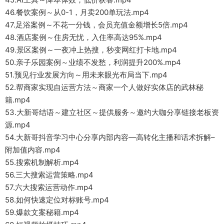
46.餐饮案例～从0-1，月卖200单玩法.mp4
47.足浴案例～不花一分钱，会员充值金额增长5倍.mp4
48.酒店案例～住房无忧，入住率高达95%.mp4
49.景区案例～一夜冲上热搜，秒变网红打卡地.mp4
50.亲子乐园案例～业绩不发愁，利润提升200%.mp4
51.预见行业发展方向～用未来眼光布局当下.mp4
52.帮商家实现自运营方法～商家一个人做好实体店的武林秘
籍.mp4
53.大新哥结语～建立社区～提供服务～邀约大咖分享链接老板资
源.mp4
54.大新哥抖音学习中心分享内部内容—高转化主播和话术拆解–
附加值内容.mp4
55.搜索机制解析.mp4
56.三大搜索运营策略.mp4
57.六大搜索运营动作.mp4
58.如何快速定位对标账号.mp4
59.爆款文案秘籍.mp4