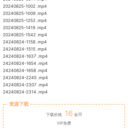
20240825-1002 .mp4
20240825-1009 .mp4
20240825-1252 .mp4
20240825-1419 .mp4
20240825-1542 .mp4
24240824-1158 .mp4
24240824-1515 .mp4
24240824-1637 .mp4
24240824-1654 .mp4
24240824-1658 .mp4
24240824-2245 .mp4
24240824-2307 .mp4
24240824-2314 .mp4
资源下载
16
下载价格
金币
VIP免费