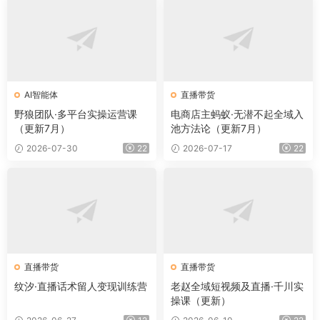
AI智能体
直播带货
野狼团队·多平台实操运营课
电商店主蚂蚁·无潜不起全域入
（更新7月）
池方法论（更新7月）
2026-07-30
22
2026-07-17
22
直播带货
直播带货
纹汐·直播话术留人变现训练营
老赵全域短视频及直播·千川实
操课（更新）