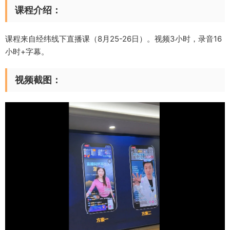
课程介绍：
课程来自经纬线下直播课（8月25-26日）。视频3小时，录音16
小时+字幕。
视频截图：