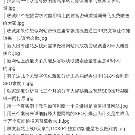
│ 找新词一个永远有效的建站策略让你快速拿到搜索引擎流
量.jpg
│ 收藏51个挖掘需求时能用得上的财富密码关键词哥飞免费赠送
给大家.jpg
│ 收藏如果你想做网站赚钱这里有张路线图通过36篇文章让你知
道每一步该怎么做.jpg
│ 新人出海建站从找到需求做出网站到成功变现跑通闭环大概要
多久.jpg
│ 新网站上线最快多久能从谷歌获取搜索流量答案是48小时
内.jpg
│ 有了这几个关键字优化难度分析工具妈妈再也不怕我不会判断
SEO难度了.jpg
│ 独家深度分析哥飞三个月的分享大揭秘商业智慧SEO技巧AI赚
钱一网打尽.jpg
│ 用一个真实例子教你如何判断一个关键词是否值得做网站.jpg
│ 用三个案例来详细解释大型网站的SEO引爆点为什么是生成几
十万个页面给搜索引擎收录上.jpg
│ 群友新站上线9天拿到11030个独立访客他是怎么做到的.jpg