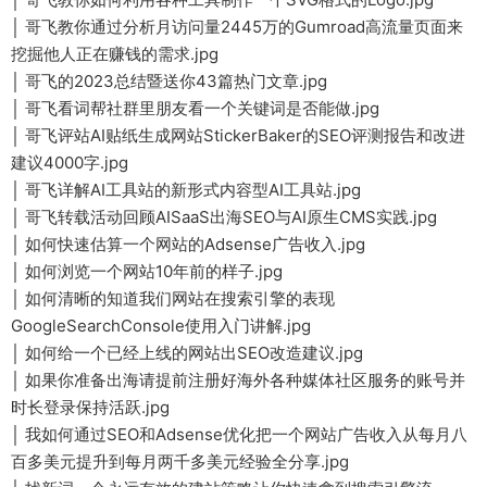
│ 哥飞教你通过分析月访问量2445万的Gumroad高流量页面来
挖掘他人正在赚钱的需求.jpg
│ 哥飞的2023总结暨送你43篇热门文章.jpg
│ 哥飞看词帮社群里朋友看一个关键词是否能做.jpg
│ 哥飞评站AI贴纸生成网站StickerBaker的SEO评测报告和改进
建议4000字.jpg
│ 哥飞详解AI工具站的新形式内容型AI工具站.jpg
│ 哥飞转载活动回顾AISaaS出海SEO与AI原生CMS实践.jpg
│ 如何快速估算一个网站的Adsense广告收入.jpg
│ 如何浏览一个网站10年前的样子.jpg
│ 如何清晰的知道我们网站在搜索引擎的表现
GoogleSearchConsole使用入门讲解.jpg
│ 如何给一个已经上线的网站出SEO改造建议.jpg
│ 如果你准备出海请提前注册好海外各种媒体社区服务的账号并
时长登录保持活跃.jpg
│ 我如何通过SEO和Adsense优化把一个网站广告收入从每月八
百多美元提升到每月两千多美元经验全分享.jpg