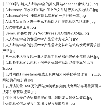
│ 8000字讲解人人都能学会的英文网站Adsense赚钱入门.jpg
│ Adsense如何收取Pin码如何上传文件进行实名实地认证.jpg
│ Adsense账号注册审核网站审核的一点经验分享.jpg
│ AI工具站日收入破千美元零基础入门养网站防老路线图.jpg
│ AI强需求新工具.jpg
│ Semrush整理的16个WordPressSEO插件2024版.jpg
│ 人人都能学会的发掘web产品需求方法入门.jpg
│ 人人都能学会的挖掘web产品需求之从出站域名发现新需求新
产品.jpg
│ 从一本书名到发现一批大流量工具站和内容站全流程揭秘.jpg
│ 以四条中标的风向标为例告诉你如何写出能够中标的风向
标.jpg
│ 以时间戳Timestamp在线工具网站为例手把手教你做一个工具
网站的详细步骤.jpg
│ 以月访问量1450万的网站为例教你如何找出网站靠哪些页面从
搜索引擎获取流量.jpg
│ 保小图大专门给给初学者的用小词图谋大词做站策略.jpg
│ 做网站如何从搜索引擎图片搜索获取流量.jpg