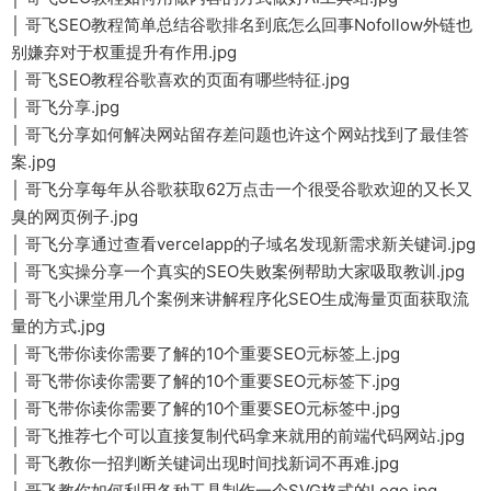
│ 哥飞SEO教程简单总结谷歌排名到底怎么回事Nofollow外链也
别嫌弃对于权重提升有作用.jpg
│ 哥飞SEO教程谷歌喜欢的页面有哪些特征.jpg
│ 哥飞分享.jpg
│ 哥飞分享如何解决网站留存差问题也许这个网站找到了最佳答
案.jpg
│ 哥飞分享每年从谷歌获取62万点击一个很受谷歌欢迎的又长又
臭的网页例子.jpg
│ 哥飞分享通过查看vercelapp的子域名发现新需求新关键词.jpg
│ 哥飞实操分享一个真实的SEO失败案例帮助大家吸取教训.jpg
│ 哥飞小课堂用几个案例来讲解程序化SEO生成海量页面获取流
量的方式.jpg
│ 哥飞带你读你需要了解的10个重要SEO元标签上.jpg
│ 哥飞带你读你需要了解的10个重要SEO元标签下.jpg
│ 哥飞带你读你需要了解的10个重要SEO元标签中.jpg
│ 哥飞推荐七个可以直接复制代码拿来就用的前端代码网站.jpg
│ 哥飞教你一招判断关键词出现时间找新词不再难.jpg
│ 哥飞教你如何利用各种工具制作一个SVG格式的Logo.jpg