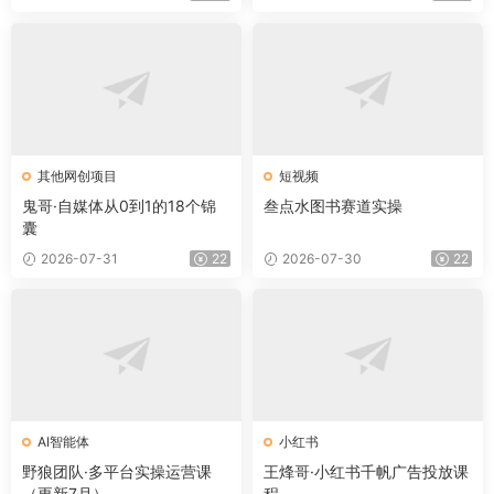
其他网创项目
短视频
鬼哥·自媒体从0到1的18个锦
叁点水图书赛道实操
囊
2026-07-31
22
2026-07-30
22
AI智能体
小红书
野狼团队·多平台实操运营课
王烽哥·小红书千帆广告投放课
（更新7月）
程