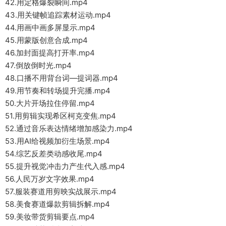
42.用定格爆裂瞬间.mp4
43.用关键帧追踪素材运动.mp4
44.用画中画多屏显示.mp4
45.用蒙版创意合成.mp4
46.加封面提高打开率.mp4
47.倒放倒时光.mp4
48.口播不用背台词—提词器.mp4
49.用节奏和转场提升完播.mp4
50.大片开场拉住停留.mp4
51.用剪辑实现希区柯克变焦.mp4
52.通过音乐表达情绪增加感染力.mp4
53.用AI给视频加衍生场景.mp4
54.综艺反差类动感收尾.mp4
55.提升视觉冲击力产生代入感.mp4
56.人民万岁文字效果.mp4
57.服装赛道用剪映实战展示.mp4
58.美食赛道爆款剪辑拆解.mp4
59.美妆带货剪辑要点.mp4