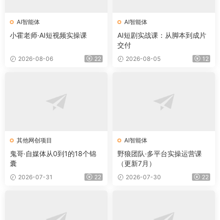
AI智能体
AI智能体
小霍老师·AI短视频实操课
AI短剧实战课：从脚本到成片
交付
2026-08-06
22
2026-08-05
12
其他网创项目
AI智能体
鬼哥·自媒体从0到1的18个锦
野狼团队·多平台实操运营课
囊
（更新7月）
2026-07-31
22
2026-07-30
22