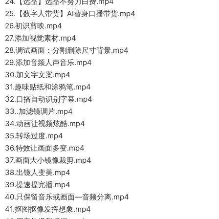
24.【选品】选品不努力白费.mp4
25.【数字人带货】AI替身口播带货.mp4
26.初识剪映.mp4
27.添加视觉素材.mp4
28.调试画面：分割删除尺寸背景.mp4
29.添加音频人声音乐.mp4
30.加文字文案.mp4
31.趣味贴纸和涂鸦笔.mp4
32.口播自动识别字幕.mp4
33..加滤镜调片.mp4
34.动画让视频炫酷.mp4
35.转场过度.mp4
36.特效让画面多变.mp4
37.画面大小镜像裁剪.mp4
38.出镜人变美.mp4
39.提速提完播.mp4
40.只保留音乐或画面—音频分离.mp4
41.抠图抠像发挥想象.mp4