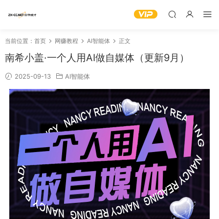
当前位置：
首页
网赚教程
AI智能体
正文
南希小盖·一个人用AI做自媒体（更新9月）
2025-09-13
AI智能体