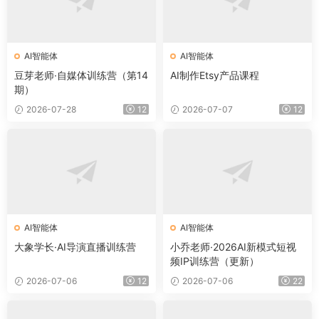
AI智能体
AI智能体
豆芽老师·自媒体训练营（第14
AI制作Etsy产品课程
期）
2026-07-28
12
2026-07-07
12
AI智能体
AI智能体
大象学长·AI导演直播训练营
小乔老师·2026AI新模式短视
频IP训练营（更新）
2026-07-06
12
2026-07-06
22