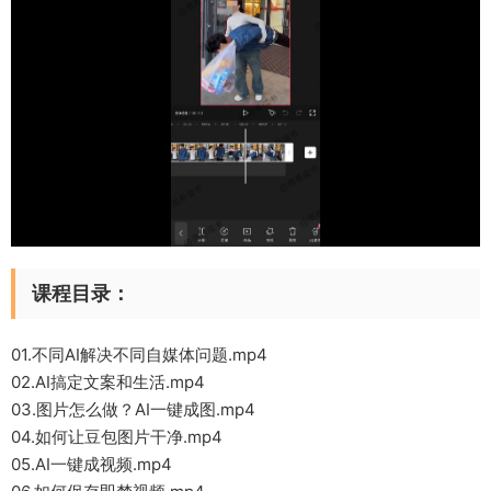
课程目录：
01.不同AI解决不同自媒体问题.mp4
02.AI搞定文案和生活.mp4
03.图片怎么做？AI一键成图.mp4
04.如何让豆包图片干净.mp4
05.AI一键成视频.mp4