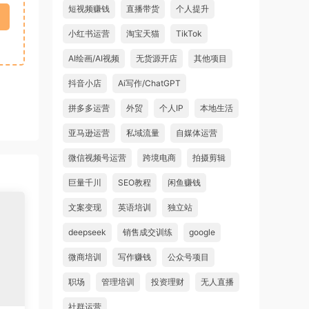
短视频赚钱
直播带货
个人提升
小红书运营
淘宝天猫
TikTok
AI绘画/AI视频
无货源开店
其他项目
抖音小店
Ai写作/ChatGPT
拼多多运营
外贸
个人IP
本地生活
亚马逊运营
私域流量
自媒体运营
微信视频号运营
跨境电商
拍摄剪辑
巨量千川
SEO教程
闲鱼赚钱
文案变现
英语培训
独立站
deepseek
销售成交训练
google
微商培训
写作赚钱
公众号项目
职场
管理培训
投资理财
无人直播
社群运营