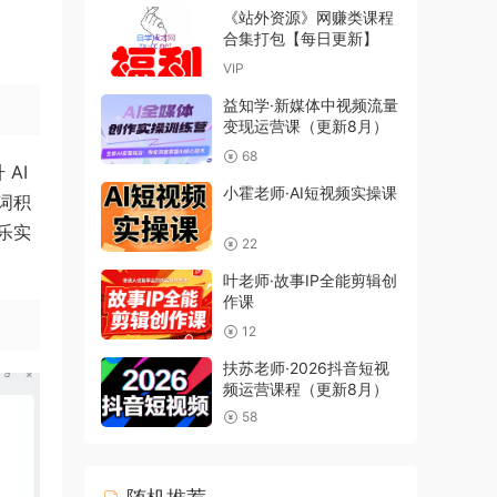
《站外资源》网赚类课程
合集打包【每日更新】
VIP
益知学·新媒体中视频流量
变现运营课（更新8月）
68
AI
小霍老师·AI短视频实操课
词积
乐实
22
叶老师·故事IP全能剪辑创
作课
12
扶苏老师·2026抖音短视
频运营课程（更新8月）
58