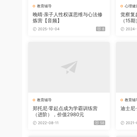
教育辅导
心理健
晚晴·亲子人性权谋思维与心法修
觉察复
炼营【音频】
（15期
2025-10-04
8
2024-
教育辅导
教育辅
郑托尼·零起点成为学霸训练营
迪士尼
（进阶），价值2980元
2022-08-11
58
2021-