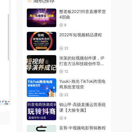
随机推荐
蟹老板2021抖音直播带货
4部曲
8
2022年短视频精品课程
22
张策的短视频创作课，IP
打造方法和技能创作导演
养成记
12
Yuuki-旭光·TikTok跨境电
商系统变现营
22
钏山甲·高级直播运营系统
课【大狼专属】
8
盲剪·中视频电影剪辑教程