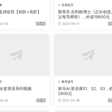
康
价值提升
盘训练营【初阶+高阶】
斯蒂芬·吉利根博士《正向创造
）
父母导师班》，价值19800元
12-02
49
2022-08-21
导
教育辅导
·全套英语系列视频
斑马AI·英语课S1、S2、S3，
2800元
08-23
16
2021-05-28