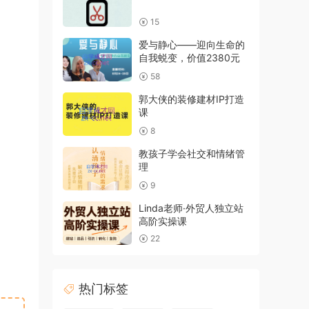
15
爱与静心——迎向生命的
自我蜕变，价值2380元
58
郭大侠的装修建材IP打造
课
8
教孩子学会社交和情绪管
理
9
Linda老师·外贸人独立站
高阶实操课
22
热门标签