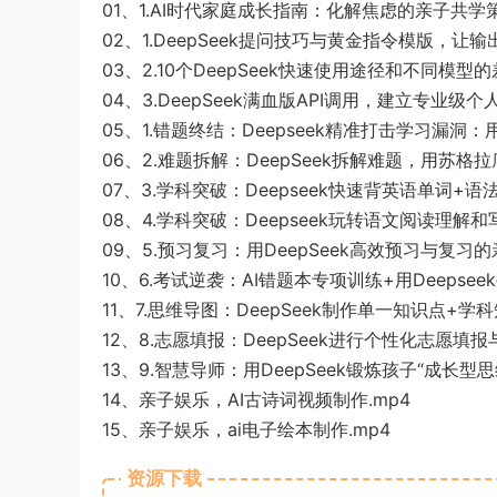
01、1.AI时代家庭成长指南：化解焦虑的亲子共学策
02、1.DeepSeek提问技巧与黄金指令模版，让输
03、2.10个DeepSeek快速使用途径和不同模型
04、3.DeepSeek满血版API调用，建立专业级
05、1.错题终结：Deepseek精准打击学习漏洞
06、2.难题拆解：DeepSeek拆解难题，用苏格
07、3.学科突破：Deepseek快速背英语单词+语
08、4.学科突破：Deepseek玩转语文阅读理解
09、5.预习复习：用DeepSeek高效预习与复习的
10、6.考试逆袭：AI错题本专项训练+用Deepse
11、7.思维导图：DeepSeek制作单一知识点+学
12、8.志愿填报：DeepSeek进行个性化志愿填
13、9.智慧导师：用DeepSeek锻炼孩子“成长型思
14、亲子娱乐，AI古诗词视频制作.mp4
15、亲子娱乐，ai电子绘本制作.mp4
资源下载