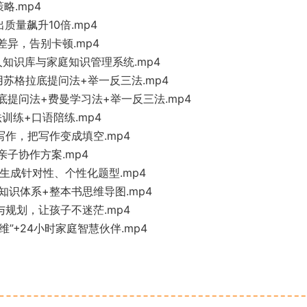
略.mp4
出质量飙升10倍.mp4
的差异，告别卡顿.mp4
个人知识库与家庭知识管理系统.mp4
：用苏格拉底提问法+举一反三法.mp4
拉底提问法+费曼学习法+举一反三法.mp4
法训练+口语陪练.mp4
和写作，把写作变成填空.mp4
亲子协作方案.mp4
ek生成针对性、个性化题型.mp4
科知识体系+整本书思维导图.mp4
报与规划，让孩子不迷茫.mp4
维”+24小时家庭智慧伙伴.mp4