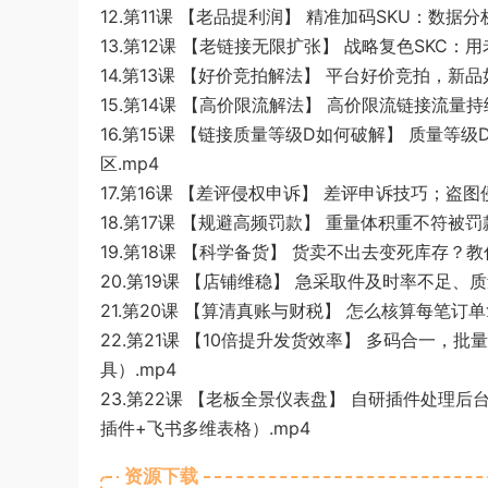
12.第11课 【老品提利润】 精准加码SKU：数
13.第12课 【老链接无限扩张】 战略复色SKC
14.第13课 【好价竞拍解法】 平台好价竞拍，新
15.第14课 【高价限流解法】 高价限流链接流量
16.第15课 【链接质量等级D如何破解】 质量等
区.mp4
17.第16课 【差评侵权申诉】 差评申诉技巧；盗
18.第17课 【规避高频罚款】 重量体积重不符被
19.第18课 【科学备货】 货卖不出去变死库存？
20.第19课 【店铺维稳】 急采取件及时率不足
21.第20课 【算清真账与财税】 怎么核算每笔订
22.第21课 【10倍提升发货效率】 多码合一，
具）.mp4
23.第22课 【老板全景仪表盘】 自研插件处
插件+飞书多维表格）.mp4
资源下载