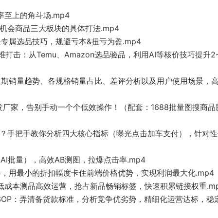
率至上的角斗场.mp4
解机会商品三大板块的具体打法.mp4
块专属选品技巧，规避亏本&扭亏为盈.mp4
维打击：从Temu、Amazon选品验品，利用AI等核价技巧提升2
竞品近期销量趋势、各规格销量占比、差评分析以及用户使用场景，
8代发厂家，告别手动一个个低效操作！（配套：1688批量图搜商品
出单少？手把手教你分析四大核心指标（曝光点击加车支付），针对
AI批量），高效AB测图，拉爆点击率.mp4
策略，用最小的折扣幅度卡住前端价格优势，实现利润最大化.mp4
线打法：低成本测品高效运营，抢占新品畅销标签，快速积累链接权重.m
冲刺备货款SOP：弄清备货款标准，分析竞争优劣势，精细化运营达标，稳