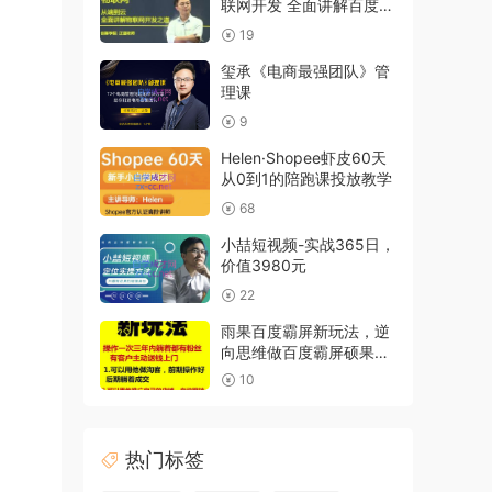
联网开发 全面讲解百度云
网盘下载
19
玺承《电商最强团队》管
理课
9
Helen·Shopee虾皮60天
从0到1的陪跑课投放教学
68
小喆短视频-实战365日，
价值3980元
22
雨果百度霸屏新玩法，逆
向思维做百度霸屏硕果累
累
10
热门标签