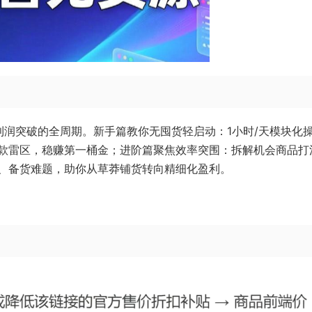
量利润突破的全周期。新手篇教你无囤货轻启动：1小时/天模块化
款雷区，稳赚第一桶金；进阶篇聚焦效率突围：拆解机会商品打
、备货难题，助你从草莽铺货转向精细化盈利。