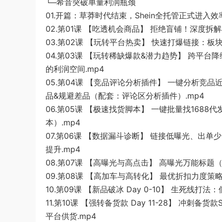
└─希音突破单量利润瓶颈
01.开篇：草莽时代结束，Shein全托管正式进入效
02.第01课 【吃透机会商品】 拒绝盲铺！深度拆
03.第02课 【玩转平台热卖】 快速打爆链接：板
04.第03课 【玩转稀缺爆款&潜力趋势】 跨平台降
的利润空间.mp4
05.第04课 【竞品评论分析插件】 一键分析
品&规避差品（配套：评论区分析插件）.mp4
06.第05课 【极速找货脚本】 一键批量找168
本）.mp4
07.第06课 【数据漏斗诊断】 链接低曝光、
提升.mp4
08.第07课 【高曝光与高点击】 高曝光万能标题（
09.第08课 【高加车与高转化】 最优折扣力度
10.第09课 【新品破冰 Day 0-10】 生死
11.第10课 【强转备货款 Day 11-28】 
平台供货.mp4