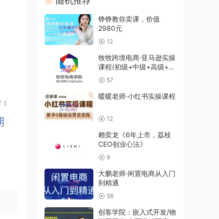
随机推荐
铮铮教你卖课，价值
2980元
12
牧牧跨境电商·亚马逊实操
课程(初级+中级+高级+全
阶段），价值4896元
57
暖暖老师·小红书实操课程
12
赖奕龙《6年上市，荔枝
CEO创业心法》
9
大鹏老师·闲置电商从入门
到精通
58
创客学院：嵌入式开发/物