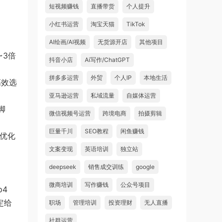
短视频赚钱
直播带货
个人提升
小红书运营
淘宝天猫
TikTok
AI绘画/AI视频
无货源开店
其他项目
~3倍
抖音小店
Ai写作/ChatGPT
拼多多运营
外贸
个人IP
本地生活
高效选
亚马逊运营
私域流量
自媒体运营
脚
微信视频号运营
跨境电商
拍摄剪辑
巨量千川
SEO教程
闲鱼赚钱
性优化
文案变现
英语培训
独立站
deepseek
销售成交训练
google
微商培训
写作赚钱
公众号项目
p4
定给
职场
管理培训
投资理财
无人直播
社群运营