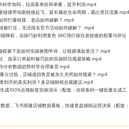
据分析科学加码，拉高客单价和单量，提升利润.mp4
：用老链接带动新链接起飞，延长爆款生命周期，霸占类目流量.mp
品如何打爆链接，老品如何破解？.mp4
持续被打压，无法报名官方活动如何破解？ .mp4
级D级降权，实操巧妙利用复色 SKC强行保住老链接的权重与评论
图侵权被下架如何实操换图申诉，让链接满血复活？.mp4
罚款、急采订单超时被罚款的实操防坑规避策略.mp4
教你分析数据趋势科学合理备货.mp4
、质量分过低，店铺虚拟售卖被永久关闭如何规避？.mp4
单拿到手的真实利润？多店铺财税合规建议.mp4
批量生成100%合规标签实操演示（配套：自研条码一键批量生成工
理后台数据，飞书搭建店铺数据看板，快速复盘辅助运营决策（配套