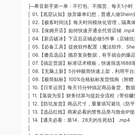
├─希音新手第一单：不打包、不囤货、每天1小时
│ 01.【底层认知】放弃爆单幻想，普通人做Shein
│ 02.【极客时间法】每天时间模块化管理，隔离体
│ 03.【保姆开店】如何快速开通全托管店铺 .mp4
│ 04.【新店破冰】下店后店铺必做5件事（店铺信
│ 05.【必备工具】提效软件配置（魔法软件、Shei
│ 06.【傻瓜选品】抛弃复杂数据，有手就会的爆品选
│ 07.【搞定货源】标准话术模板，快速筛选1688
│ 08.【无脑上新】5分钟极简快速上架，利用平台
│ 09.【极简贴标】100%合格贴标发货指南（附
│ 10.【日常运营】每天15分钟搞定商品备货、数据
│ 11.【落袋为安】财务结算与提款全流程（带你赚
│ 12.【防坑发货】商品尺寸，重量填写避坑（防平台
│ 13.【选品红线】商家必看的禁售品类与致命IP侵权
│ 14.【通关必看：第14、28天的生死劫】 .mp4
│