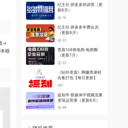
纪主任·拼多多特训营（更
新8月）
16
纪主任·拼多多年费会员
（更新8月）
22
成→
贾真108将电商·电商圈
脚本模
（更新7月）
22
《站外资源》网赚类课程
合集打包【每日更新】
VIP
益知学·新媒体中视频流量
变现运营课（更新8月）
68