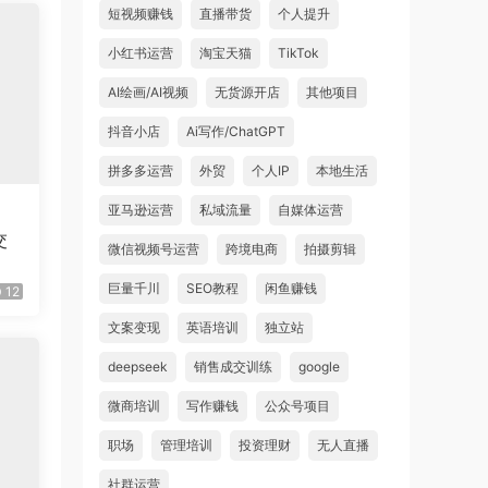
短视频赚钱
直播带货
个人提升
小红书运营
淘宝天猫
TikTok
AI绘画/AI视频
无货源开店
其他项目
抖音小店
Ai写作/ChatGPT
拼多多运营
外贸
个人IP
本地生活
亚马逊运营
私域流量
自媒体运营
交
微信视频号运营
跨境电商
拍摄剪辑
巨量千川
SEO教程
闲鱼赚钱
12
文案变现
英语培训
独立站
deepseek
销售成交训练
google
微商培训
写作赚钱
公众号项目
职场
管理培训
投资理财
无人直播
社群运营