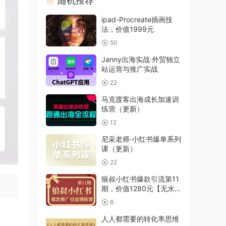
随机推荐
ipad-Procreate插画技
法，价值1999元
50
Janny出海实战·外贸独立
站运营与推广实战
22
马克渡客出海成长加速训
练营（更新）
12
尼采老师·小红书爆单系列
课（更新）
22
狼叔小红书爆款引流第11
期，价值1280元【无水
印】
6
人人都需要的转化率思维