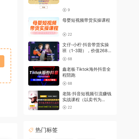
9
母婴短视频带货实操课程
22
文仔-小柠·抖音带货实操
班（1-3期），价值2688
元
68
鑫老板·Tiktok海外抖音全
程陪跑
68
老陈·抖音短视频引流赚钱
实战课程（以卖书为
例），价值1999元
22
热门标签