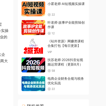
小霍老师·AI短视频实操课
22
叶老师·故事IP全能剪辑创
过
作课
号实操
12
企业的
《站外资源》网赚类课程
合集打包【每日更新】
VIP
大企
扶苏老师·2026抖音短视
的两大
频运营课程（更新8月）
58
电商企业财务合规与税务
优化实战
22