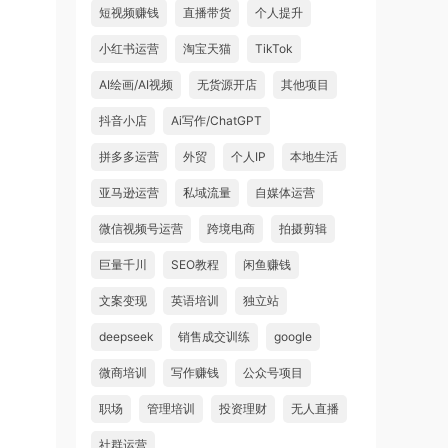
短视频赚钱
直播带货
个人提升
小红书运营
淘宝天猫
TikTok
AI绘画/AI视频
无货源开店
其他项目
抖音小店
Ai写作/ChatGPT
拼多多运营
外贸
个人IP
本地生活
亚马逊运营
私域流量
自媒体运营
微信视频号运营
跨境电商
拍摄剪辑
巨量千川
SEO教程
闲鱼赚钱
文案变现
英语培训
独立站
deepseek
销售成交训练
google
微商培训
写作赚钱
公众号项目
职场
管理培训
投资理财
无人直播
社群运营