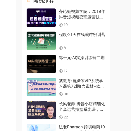
随机推荐
齐论短视频学院：2019年
抖音短视频变现运营技巧
(价值3599)
10
程度·21天在线演讲密训营
8
郑十兄·AI实操训练营二期
12
某教育:自媒体VIP系统学
习课第72期(含素材+软件
+大礼包)
38
长风老师·抖音小店精细化
全套运营操盘系统课，价
值3980元
22
法老Pharaoh·跨境电商10