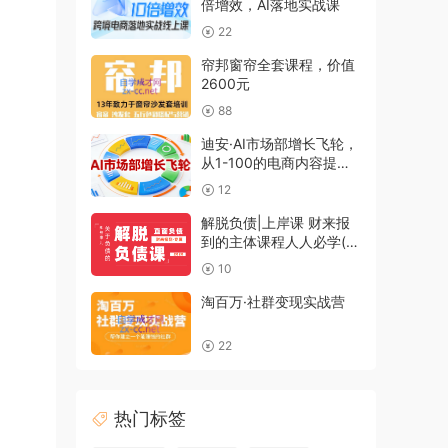
倍增效，AI落地实战课
22
帘邦窗帘全套课程，价值
2600元
88
迪安·AI市场部增长飞轮，
从1-100的电商内容提效
实战（更新2026）
12
解脱负债|上岸课 财来报
到的主体课程人人必学(无
水印)
10
淘百万·社群变现实战营
22
热门标签