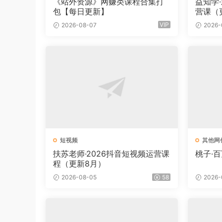
《站外资源》网赚类课程合集打
益知学
包【每日更新】
营课（
VIP
2026-08-07
2026-
短视频
其他网
扶苏老师·2026抖音短视频运营课
桃子·
程（更新8月）
2026-08-05
58
2026-