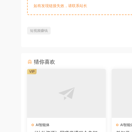
如有发现链接失效，请联系站长
短视频赚钱
猜你喜欢
VIP
AI智能体
AI智能