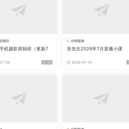
创项目
AI智能体
·手机摄影剪辑班（更新7
安先生2026年7月直播小课
07-24
50
2026-07-14