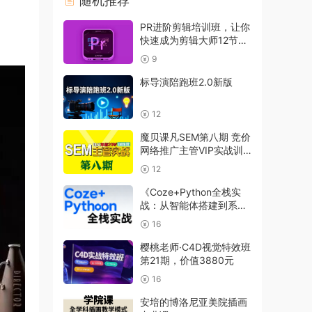
随机推荐
PR进阶剪辑培训班，让你
快速成为剪辑大师12节视
频课程+素材
9
标导演陪跑班2.0新版
12
魔贝课凡SEM第八期 竞价
网络推广主管VIP实战训
练营(完结)
12
《Coze+Python全栈实
战：从智能体搭建到系统
开发（完整63章）
16
樱桃老师·C4D视觉特效班
第21期，价值3880元
16
安培的博洛尼亚美院插画