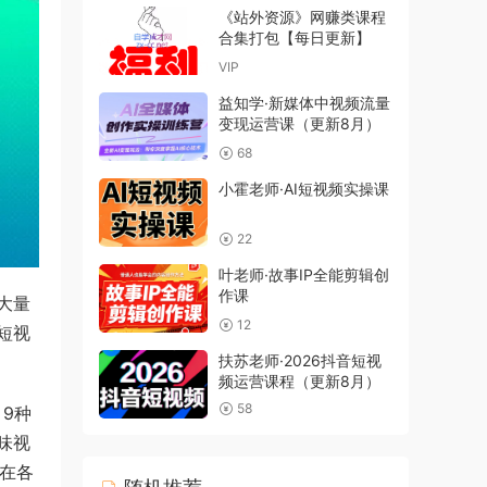
《站外资源》网赚类课程
合集打包【每日更新】
VIP
益知学·新媒体中视频流量
变现运营课（更新8月）
68
小霍老师·AI短视频实操课
22
叶老师·故事IP全能剪辑创
作课
大量
12
短视
扶苏老师·2026抖音短视
频运营课程（更新8月）
58
9种
味视
你在各