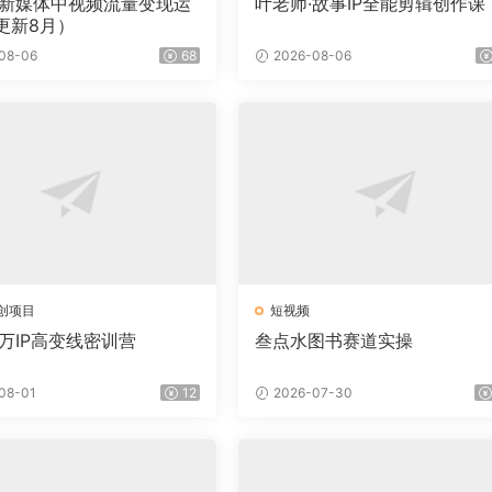
·新媒体中视频流量变现运
叶老师·故事IP全能剪辑创作课
更新8月）
08-06
68
2026-08-06
创项目
短视频
百万IP高变线密训营
叁点水图书赛道实操
08-01
12
2026-07-30