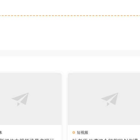
体
短视频