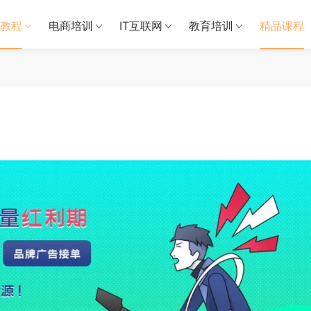
教程
电商培训
IT互联网
教育培训
精品课程