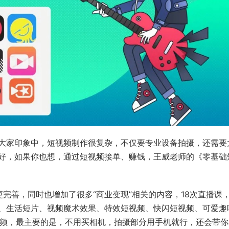
在大家印象中，短视频制作很复杂，不仅要专业设备拍摄，还需要
就好，如果你也想，通过短视频接单、赚钱，王威老师的《零基础
完善，同时也增加了很多“商业变现”相关的内容，18次直播课，
、生活短片、视频魔术效果、特效短视频、快闪短视频、可爱趣
视频，最主要的是，不用买相机，拍摄部分用手机就行，还会带