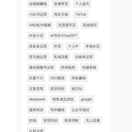
短视频赚钱
直播带货
个人提升
小红书运营
淘宝天猫
TikTok
AI绘画/AI视频
无货源开店
其他项目
抖音小店
Ai写作/ChatGPT
拼多多运营
外贸
个人IP
本地生活
亚马逊运营
私域流量
自媒体运营
微信视频号运营
跨境电商
拍摄剪辑
巨量千川
SEO教程
闲鱼赚钱
文案变现
英语培训
独立站
deepseek
销售成交训练
google
微商培训
写作赚钱
公众号项目
职场
管理培训
投资理财
无人直播
社群运营