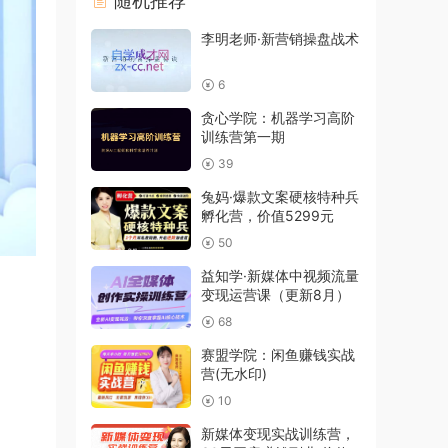
随机推荐
李明老师·新营销操盘战术
6
贪心学院：机器学习高阶
训练营第一期
39
兔妈·爆款文案硬核特种兵
孵化营，价值5299元
50
益知学·新媒体中视频流量
变现运营课（更新8月）
68
赛盟学院：闲鱼赚钱实战
营(无水印)
10
新媒体变现实战训练营，