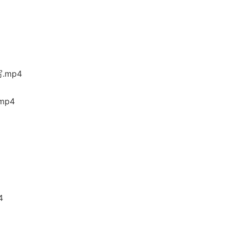
.mp4
mp4
4