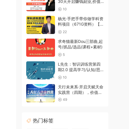
30天开启赚钱副业,价值
1099元
10
杨光·手把手带你做学科资
料项目（671G资料）【无
水印】，价值1980元
22
求奇猫最新Dou三部曲,起
号/抓品/选品(课程+素材)
5
L先生：智识训练营第四
期2.0 提高学习/认知/思
维/沟通/表达
10
天行未来系·开启天赋天命
实践营（四期），价值
1599元
49
热门标签