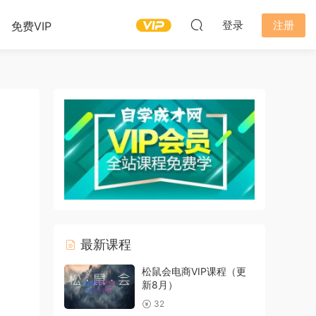
登录
注册
免费VIP
最新课程
松鼠会电商VIP课程（更
新8月）
32