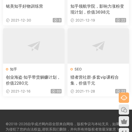
铭美知乎好物训练营
知乎领航学院，影响力涨粉变
现计划，价值3698元
2021-12-30
8
2021-12-19
22
知乎
SEO
创业海盗·知乎带货躺赚计划，
猎者营社群·多套vip课程合
价值2280元
集，价值千元
2021-12-16
69
2021-11-28
22
©2018-2026自学成才网内容全部来自网络，版权争议与本站无关，如果您认
为侵犯了您的合法权益,请联系我们删除，并向所有持版权者致最深歉意！本站