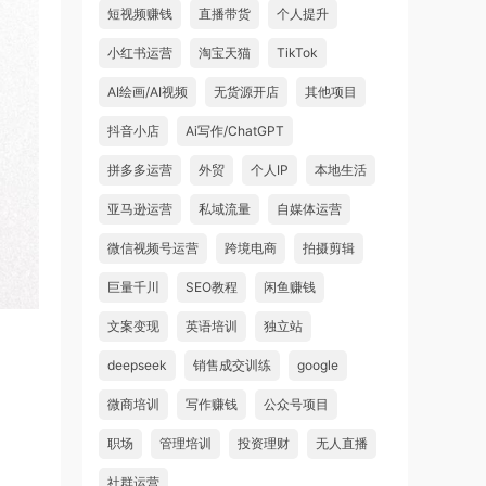
短视频赚钱
直播带货
个人提升
小红书运营
淘宝天猫
TikTok
AI绘画/AI视频
无货源开店
其他项目
抖音小店
Ai写作/ChatGPT
拼多多运营
外贸
个人IP
本地生活
亚马逊运营
私域流量
自媒体运营
微信视频号运营
跨境电商
拍摄剪辑
巨量千川
SEO教程
闲鱼赚钱
文案变现
英语培训
独立站
deepseek
销售成交训练
google
微商培训
写作赚钱
公众号项目
职场
管理培训
投资理财
无人直播
社群运营