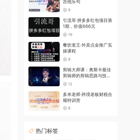
吉他乐句
9
引流哥·拼多多红包项目第
1期，价值666元
19
餐饮老王·外卖点金推广实
操课程
8
剪辑大师课：奥斯卡最佳
剪辑师的剪辑思路与技
巧，价值999元
12
多米老师·跨境老板财税合
规特训营
8
热门标签