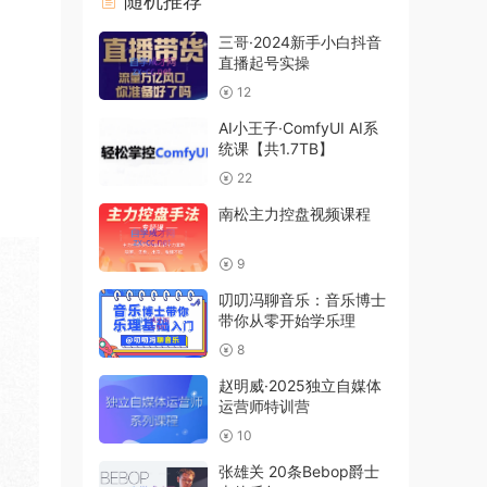
随机推荐
三哥·2024新手小白抖音
直播起号实操
12
AI小王子·ComfyUI AI系
统课【共1.7TB】
22
南松主力控盘视频课程
9
叨叨冯聊音乐：音乐博士
带你从零开始学乐理
8
赵明威·2025独立自媒体
运营师特训营
10
张雄关 20条Bebop爵士