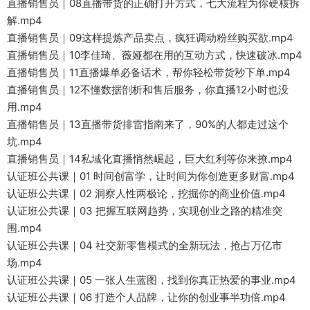
直播销售员｜08直播带货的正确打开方式，七大流程为你硬核拆
解.mp4
直播销售员｜09这样提炼产品卖点，疯狂调动粉丝购买欲.mp4
直播销售员｜10李佳琦、薇娅都在用的互动方式，快速破冰.mp4
直播销售员｜11直播爆单必备话术，帮你轻松带货秒下单.mp4
直播销售员｜12不懂数据剖析和售后服务，你直播12小时也没
用.mp4
直播销售员｜13直播带货排雷指南来了，90%的人都走过这个
坑.mp4
直播销售员｜14私域化直播悄然崛起，巨大红利等你来撩.mp4
认证班公共课｜01 时间创富学，让时间为你创造更多财富.mp4
认证班公共课｜02 洞察人性两极论，挖掘你的商业价值.mp4
认证班公共课｜03 把握互联网趋势，实现创业之路的精准突
围.mp4
认证班公共课｜04 社交新零售模式的全新玩法，抢占万亿市
场.mp4
认证班公共课｜05 一张人生蓝图，找到你真正热爱的事业.mp4
认证班公共课｜06 打造个人品牌，让你的创业事半功倍.mp4