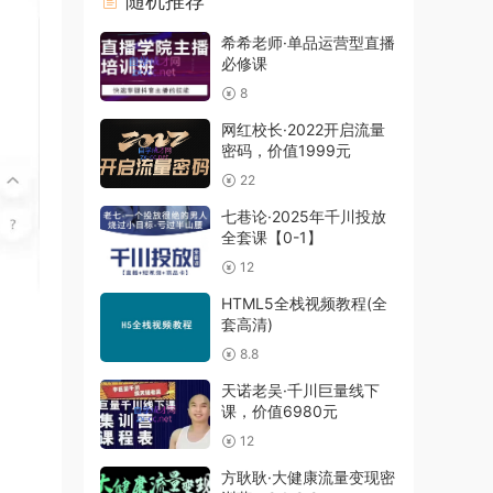
随机推荐
希希老师·单品运营型直播
必修课
8
网红校长·2022开启流量
密码，价值1999元
22
七巷论·2025年千川投放
全套课【0-1】
12
HTML5全栈视频教程(全
套高清)
8.8
天诺老吴·千川巨量线下
课，价值6980元
12
方耿耿·大健康流量变现密