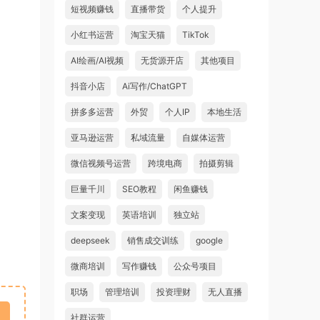
短视频赚钱
直播带货
个人提升
小红书运营
淘宝天猫
TikTok
AI绘画/AI视频
无货源开店
其他项目
抖音小店
Ai写作/ChatGPT
拼多多运营
外贸
个人IP
本地生活
亚马逊运营
私域流量
自媒体运营
微信视频号运营
跨境电商
拍摄剪辑
巨量千川
SEO教程
闲鱼赚钱
文案变现
英语培训
独立站
deepseek
销售成交训练
google
微商培训
写作赚钱
公众号项目
职场
管理培训
投资理财
无人直播
社群运营