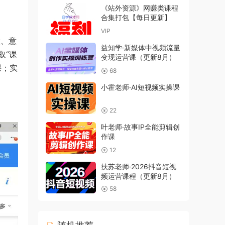
《站外资源》网赚类课程
合集打包【每日更新】
VIP
殿、意
益知学·新媒体中视频流量
取“课
变现运营课（更新8月）
课；实
68
小霍老师·AI短视频实操课
22
叶老师·故事IP全能剪辑创
作课
12
扶苏老师·2026抖音短视
频运营课程（更新8月）
58