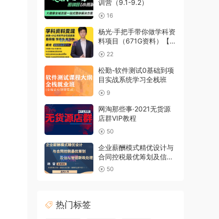
训营（9.1-9.2）
16
杨光·手把手带你做学科资
料项目（671G资料）【无
水印】，价值1980元
22
松勤-软件测试0基础到项
目实战系统学习全栈班
9
网淘那些事·2021无货源
店群VIP教程
50
企业薪酬模式精优设计与
合同控税最优筹划及信用
管理新政实务解析，价值
50
2980元
热门标签