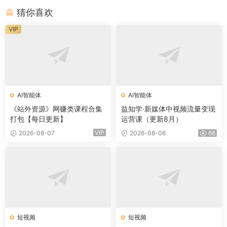
猜你喜欢
VIP
AI智能体
AI智能体
《站外资源》网赚类课程合集
益知学·新媒体中视频流量变现
打包【每日更新】
运营课（更新8月）
VIP
2026-08-07
2026-08-06
68
短视频
短视频