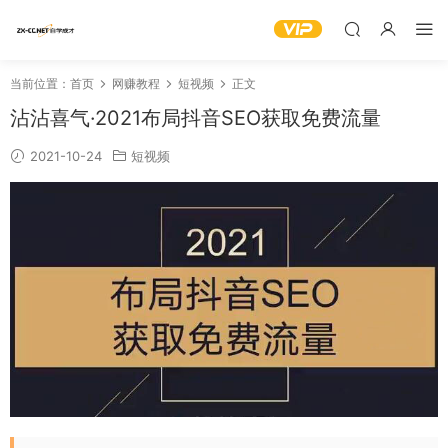
当前位置：
首页
网赚教程
短视频
正文
沾沾喜气·2021布局抖音SEO获取免费流量
2021-10-24
短视频