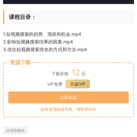
课程目录：
1.短视频搜索的趋势、现状和机会.mp4
2.影响短视频搜索结果的因素.mp4
3.优化短视频搜索排名的方式和方法.mp4
资源下载
12
下载价格
元
VIP免费
升级VIP
立即购买
如有发现链接失效，请联系站长
短视频赚钱