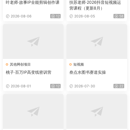
叶老师·故事IP全能剪辑创作课
扶苏老师·2026抖音短视频运
营课程（更新8月）
2026-08-06
12
2026-08-05
58
其他网创项目
短视频
桃子·百万IP高变线密训营
叁点水图书赛道实操
2026-08-01
12
2026-07-30
22