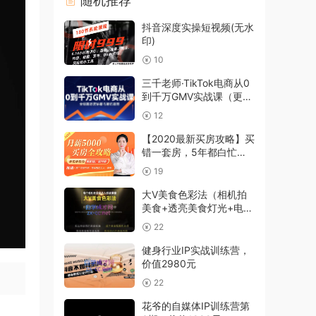
随机推荐
抖音深度实操短视频(无水
印)
10
三千老师·TikTok电商从0
到千万GMV实战课（更
新）
12
【2020最新买房攻略】买
错一套房，5年都白忙，
手把手教你筹到钱，买对
19
房！（无水印）
大V美食色彩法（相机拍
美食+透亮美食灯光+电脑
剪映调色），价值1680元
22
健身行业IP实战训练营，
价值2980元
22
花爷的自媒体IP训练营第