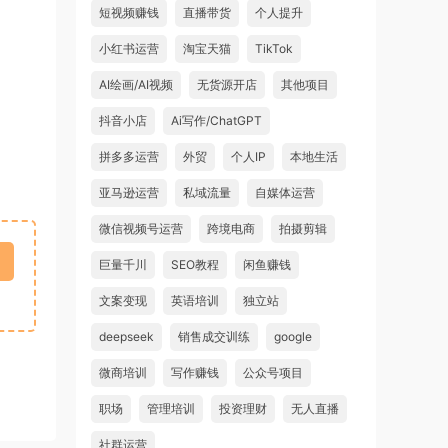
短视频赚钱
直播带货
个人提升
小红书运营
淘宝天猫
TikTok
AI绘画/AI视频
无货源开店
其他项目
抖音小店
Ai写作/ChatGPT
拼多多运营
外贸
个人IP
本地生活
亚马逊运营
私域流量
自媒体运营
微信视频号运营
跨境电商
拍摄剪辑
巨量千川
SEO教程
闲鱼赚钱
文案变现
英语培训
独立站
deepseek
销售成交训练
google
微商培训
写作赚钱
公众号项目
职场
管理培训
投资理财
无人直播
社群运营