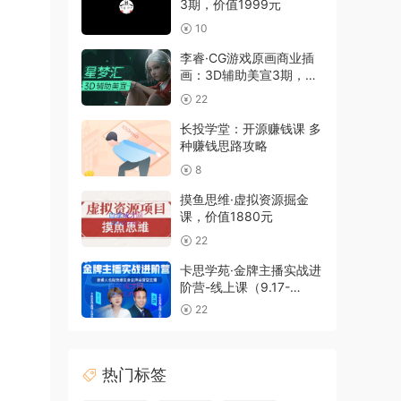
3期，价值1999元
10
李睿·CG游戏原画商业插
画：3D辅助美宣3期，价
值6980元
22
长投学堂：开源赚钱课 多
种赚钱思路攻略
8
摸鱼思维·虚拟资源掘金
课，价值1880元
22
卡思学苑·金牌主播实战进
阶营-线上课（9.17-
9.30），价值3980元
22
热门标签