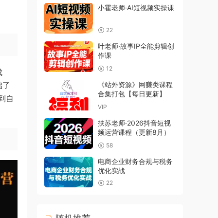
小霍老师·AI短视频实操课
22
叶老师·故事IP全能剪辑创
作课
12
成
础了
《站外资源》网赚类课程
合集打包【每日更新】
到自
VIP
扶苏老师·2026抖音短视
频运营课程（更新8月）
58
电商企业财务合规与税务
优化实战
22