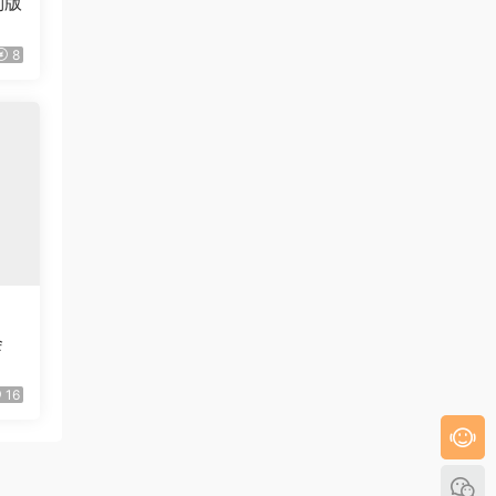
别版
8
会
16