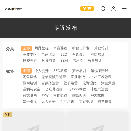
最近发布
全部
网赚教程
精品课程
编程与开发
其他培训
分类
免费专区
电商培训
SEO
创意设计
英语培训
投资理财
教育辅导
SEM
信息流
教育培训
全部
个人提升
SEO教程
英语培训
短视频赚钱
标签
闲鱼赚钱
微信视频号运营
直播带货
Java开发教程
微商培训
自媒体运营
社群运营
投资理财
淘宝天猫
漏洞与安全
公众号项目
Python教程
小红书运营
跨境电商
外贸
写作赚钱
拍摄剪辑
Ai大数据
知乎引流
无人直播
管理培训
文案变现
股票投资
VIP