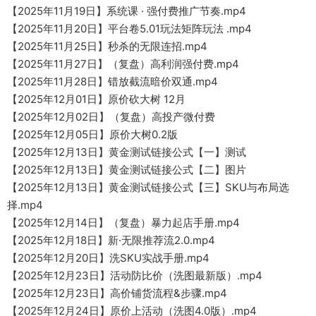
【2025年11月19日】系统课 · 强付费推广节奏.mp4
【2025年11月20日】平台卷5.01玩法矩阵玩法 .mp4
【2025年11月25日】秒杀的无限连招.mp4
【2025年11月27日】（复盘）高利润强付费.mp4
【2025年11月28日】错放截流暗价双通.mp4
【2025年12月01日】原价砍大树 12月
【2025年12月02日】（复盘）高投产微付费
【2025年12月05日】原价大树0.2版
【2025年12月13日】黄金测试链接公式【一】测试
【2025年12月13日】黄金测试链接公式【二】图片
【2025年12月13日】黄金测试链接公式【三】SKU与布局选
择.mp4
【2025年12月14日】（复盘）暴力起店手册.mp4
【2025年12月18日】新·无限推荐流2.0.mp4
【2025年12月20日】洗SKU实战手册.mp4
【2025年12月23日】活动防比价（洗图最新版）.mp4
【2025年12月23日】高价铺货流程&步骤.mp4
【2025年12月24日】原价上活动（洗图4.0版）.mp4