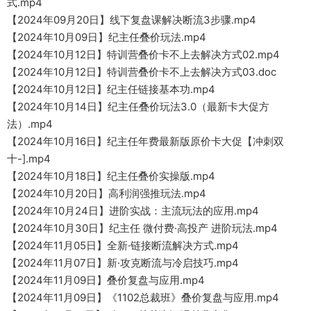
式.mp4
【2024年09月20日】线下复盘课解决断流3步骤.mp4
【2024年10月09日】纪主任叠价玩法.mp4
【2024年10月12日】特训营叠价卡不上去解决方式02.mp4
【2024年10月12日】特训营叠价卡不上去解决方式03.doc
【2024年10月12日】纪主任链接基本功.mp4
【2024年10月14日】纪主任叠价玩法3.0（最新卡大促方
法）.mp4
【2024年10月16日】纪主任年费最新版原价卡大促【冲刺双
十-].mp4
【2024年10月18日】纪主任叠价实操版.mp4
【2024年10月20日】高利润强推玩法.mp4
【2024年10月24日】进阶实战：主流玩法的应用.mp4
【2024年10月30日】纪主任 微付费·高投产 进阶玩法.mp4
【2024年11月05日】全新·链接断流解决方式.mp4
【2024年11月07日】新·攻克断流与冷启技巧.mp4
【2024年11月09日】叠价复盘与应用.mp4
【2024年11月09日】《1102总裁班》叠价复盘与应用.mp4