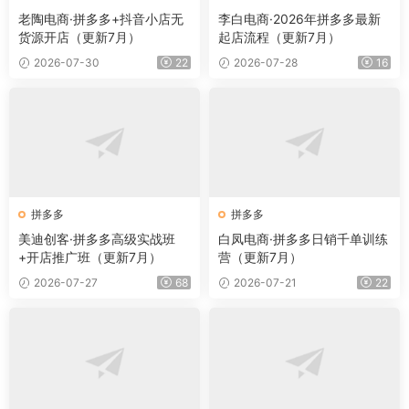
老陶电商·拼多多+抖音小店无
李白电商·2026年拼多多最新
货源开店（更新7月）
起店流程（更新7月）
2026-07-30
22
2026-07-28
16
拼多多
拼多多
美迪创客·拼多多高级实战班
白凤电商·拼多多日销千单训练
+开店推广班（更新7月）
营（更新7月）
2026-07-27
68
2026-07-21
22