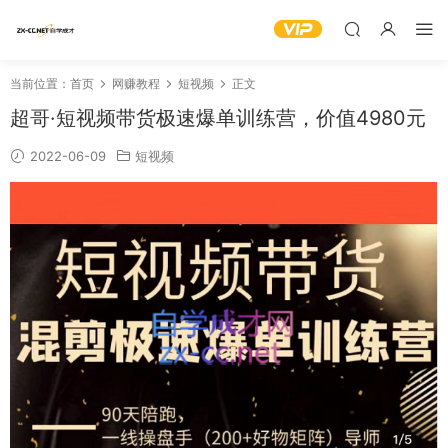
当前位置：
首页
网赚教程
短视频
正文
超哥·短视频带货极速爆单训练营，价值4980元
2022-06-09
短视频