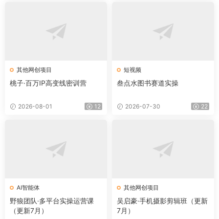
其他网创项目
短视频
桃子·百万IP高变线密训营
叁点水图书赛道实操
2026-08-01
12
2026-07-30
22
AI智能体
其他网创项目
野狼团队·多平台实操运营课
吴启豪·手机摄影剪辑班（更新
（更新7月）
7月）