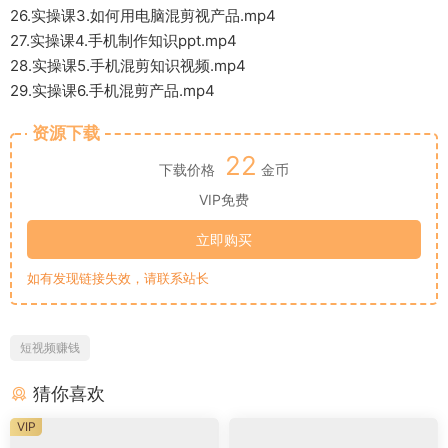
26.实操课3.如何用电脑混剪视产品.mp4
27.实操课4.手机制作知识ppt.mp4
28.实操课5.手机混剪知识视频.mp4
29.实操课6.手机混剪产品.mp4
资源下载
22
下载价格
金币
VIP免费
立即购买
如有发现链接失效，请联系站长
短视频赚钱
猜你喜欢
VIP