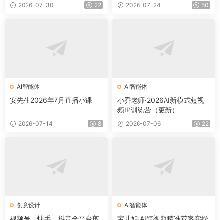
2026-07-30
22
2026-07-24
50
AI智能体
AI智能体
安先生2026年7月直播小课
小乔老师·2026AI新模式短视
频IP训练营（更新）
2026-07-14
8
2026-07-06
22
创意设计
AI智能体
视频号、快手、抖音全平台剪
宝儿姐·AI短视频精准获客实操