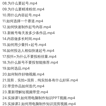
08.为什么要起号.mp4
09.为什么要精准粉丝.mp4
10.用什么内容起号.mp4
11.如何选择一个赛道.mp4
12.如何快速制作起号内容.mp4
13.新账号每天发多少条作品.mp4
14.内容做多长时间.mp4
15.如何用少量抖+起号.mp4
16.如何投达人相似快速起号.mp4
17.投抖+为什么不要投粉丝量.mp4
18.为什么新号不要投智能推荐.mp4
19.如何选品.mp4
20.如何制作好物视频.mp4
21.混剪，实拍+混剪，纯实拍各有什么好坏.mp4
22.带货作品如何迭代.mp4
23.重新理解短视频带货.mp4
24.实操课1.如何用电脑制作知识PPT视频.mp4
25.实操课2.如何用电脑制作知识混剪视频.mp4