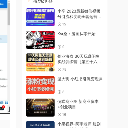
随机推荐
小卒·2023最新微信视频
号引流和变现全套运营实
战课程，价值2980元
15
Ksr桑：漫画从零开始
9
创业海盗·30天玩赚闲鱼
实战训练营（第五十六
期），价值3998元
78
温大玥·小红书引流变现课
8
倪式商业圈·新商业资本
+创业项目
16
小果视界–阿宇老师·短剧