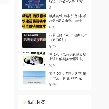
玩法（抖音+快手+B站
+视频号）
12
默默营销·精准引流+私域
营销+逆袭赚钱（三件
套）
22
菲菲老师·小红书电商玩法
（更新9月）
22
陈飞燕《电商美食摄影线
上课》解锁美食摄影技巧
+快速变现+工资or销量翻
9
倍
晚情·60天情商进阶营(第
1+2期)，价值3999元
32
热门标签