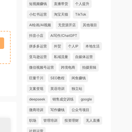
短视频赚钱
直播带货
个人提升
小红书运营
淘宝天猫
TikTok
AI绘画/AI视频
无货源开店
其他项目
抖音小店
Ai写作/ChatGPT
拼多多运营
外贸
个人IP
本地生活
亚马逊运营
私域流量
自媒体运营
微信视频号运营
跨境电商
拍摄剪辑
巨量千川
SEO教程
闲鱼赚钱
文案变现
英语培训
独立站
deepseek
销售成交训练
google
微商培训
写作赚钱
公众号项目
职场
管理培训
投资理财
无人直播
社群运营