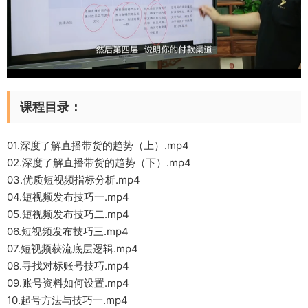
课程目录：
01.深度了解直播带货的趋势（上）.mp4
02.深度了解直播带货的趋势（下）.mp4
03.优质短视频指标分析.mp4
04.短视频发布技巧一.mp4
05.短视频发布技巧二.mp4
06.短视频发布技巧三.mp4
07.短视频获流底层逻辑.mp4
08.寻找对标账号技巧.mp4
09.账号资料如何设置.mp4
10.起号方法与技巧一.mp4