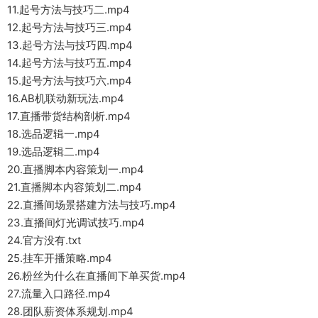
11.起号方法与技巧二.mp4
12.起号方法与技巧三.mp4
13.起号方法与技巧四.mp4
14.起号方法与技巧五.mp4
15.起号方法与技巧六.mp4
16.AB机联动新玩法.mp4
17.直播带货结构剖析.mp4
18.选品逻辑一.mp4
19.选品逻辑二.mp4
20.直播脚本内容策划一.mp4
21.直播脚本内容策划二.mp4
22.直播间场景搭建方法与技巧.mp4
23.直播间灯光调试技巧.mp4
24.官方没有.txt
25.挂车开播策略.mp4
26.粉丝为什么在直播间下单买货.mp4
27.流量入口路径.mp4
28.团队薪资体系规划.mp4