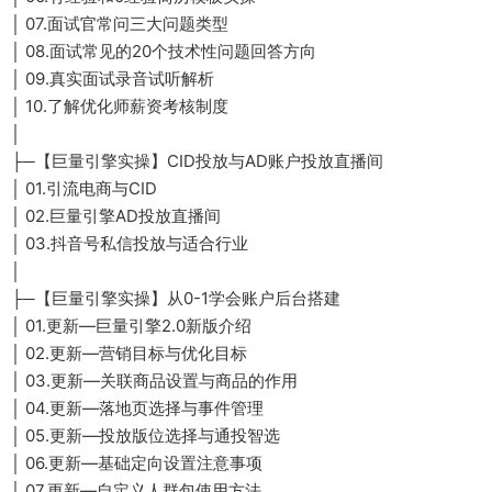
│ 07.面试官常问三大问题类型
│ 08.面试常见的20个技术性问题回答方向
│ 09.真实面试录音试听解析
│ 10.了解优化师薪资考核制度
│
├─【巨量引擎实操】CID投放与AD账户投放直播间
│ 01.引流电商与CID
│ 02.巨量引擎AD投放直播间
│ 03.抖音号私信投放与适合行业
│
├─【巨量引擎实操】从0-1学会账户后台搭建
│ 01.更新—巨量引擎2.0新版介绍
│ 02.更新—营销目标与优化目标
│ 03.更新—关联商品设置与商品的作用
│ 04.更新—落地页选择与事件管理
│ 05.更新—投放版位选择与通投智选
│ 06.更新—基础定向设置注意事项
│ 07.更新—自定义人群包使用方法