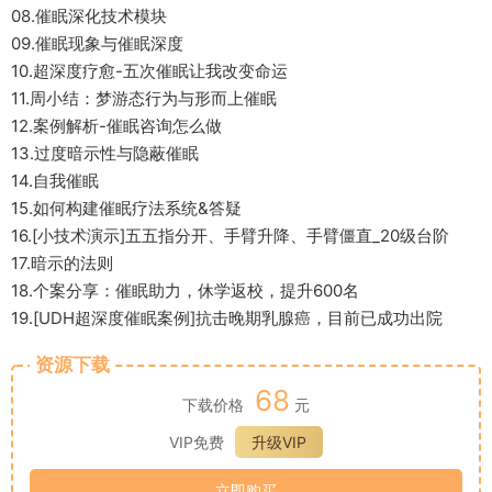
08.催眠深化技术模块
09.催眠现象与催眠深度
10.超深度疗愈-五次催眠让我改变命运
11.周小结：梦游态行为与形而上催眠
12.案例解析-催眠咨询怎么做
13.过度暗示性与隐蔽催眠
14.自我催眠
15.如何构建催眠疗法系统&答疑
16.[小技术演示]五五指分开、手臂升降、手臂僵直_20级台阶
17.暗示的法则
18.个案分享：催眠助力，休学返校，提升600名
19.[UDH超深度催眠案例]抗击晚期乳腺癌，目前已成功出院
资源下载
68
下载价格
元
VIP免费
升级VIP
立即购买