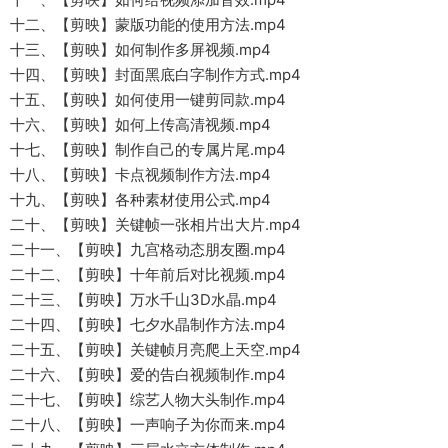
十二、【剪映】蒙版功能的使用方法.mp4
十三、【剪映】如何制作多屏视频.mp4
十四、【剪映】封面黑底白字制作方式.mp4
十五、【剪映】如何使用一键剪同款.mp4
十六、【剪映】如何上传高清视频.mp4
十七、【剪映】制作自己的专属片尾.mp4
十八、【剪映】卡点视频制作方法.mp4
十九、【剪映】各种素材使用公式.mp4
二十、【剪映】关键帧一张相片出大片.mp4
二十一、【剪映】九宫格动态朋友圈.mp4
二十二、【剪映】十年前后对比视频.mp4
二十三、【剪映】万水千山3D水晶.mp4
二十四、【剪映】七夕水晶制作方法.mp4
二十五、【剪映】关键帧月亮爬上天空.mp4
二十六、【剪映】爱的告白视频制作.mp4
二十七、【剪映】综艺人物大头制作.mp4
二十八、【剪映】一声响子为你而来.mp4