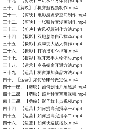
二十九、【剪映】三层水立方体制作.mp4
三十、【剪映】手机穿越视频制作.mp4
三十一、【剪映】电影感盗梦空间制作.mp4
三十二、【剪映】一张照片变漫画制作.mp4
三十三、【剪映】古风视频制作方法.mp4
三十四、【摄影】双胞胎给自己撑伞.mp4
三十五、【摄影】跺脚变大活人制作.mp4
三十六、【摄影】打响指雨伞掉落.mp4
三十七、【摄影】张开双手人物消失.mp4
三十八、【运营】商品橱窗开通方法.mp4
三十九、【运营】橱窗添加商品方法.mp4
四十、【运营】如何给账号做定位.mp4
四十一课、【剪映】如何删除片尾黑屏.mp4
四十二课、【剪映】照片秒变宝宝视频.mp4
四十三课、【剪映】影子舞卡点视频.mp4
四十四、【运营】如何提高完播率一.mp4
四十五、【运营】如何提高完播率二.mp4
四十六、【运营】如何快速破播放.mp4