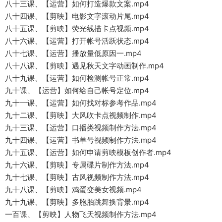
八十三课、【运营】如何打造爆款文案.mp4
八十四课、【剪映】电影文字滚动片尾.mp4
八十五课、【剪映】荧光线描卡点视频.mp4
八十六课、【运营】打开帐号活跃状态.mp4
八十七课、【运营】播放量低原因一.mp4
八十八课、【剪映】遇见秋天文字动画制作.mp4
八十九课、【运营】如何检测帐号正常.mp4
九十课、【运营】如何给自己帐号定位.mp4
九十一课、【运营】如何找对标参考作品.mp4
九十二课、【剪映】大风吹卡点视频制作.mp4
九十三课、【运营】口播类视频制作方法.mp4
九十四课、【运营】书单号视频制作方法.mp4
九十五课、【运营】如何申请剪映模板创作者.mp4
九十六课、【剪映】专属碟片制作方法.mp4
九十七课、【剪映】古风视频制作方法.mp4
九十八课、【剪映】鸡蛋变美女视频.mp4
九十九课、【剪映】多胞胎跳舞换背景.mp4
一百课、【剪映】人物飞天视频制作方法.mp4