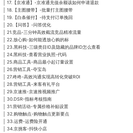
│ 17.【京准通】-京准通充值余额该如何申请退款
│ 18.【主图腰带】-批量打主图腰带
│ 19.【白条催付】-待支付订单挽回
│ 20.【问答】-问答优化
│ 21.竞品-三分钟高效截流竞品精准流量
│ 22.放心购-如何能透放心购的标
│ 23.黑科技-三级类目ID及隐藏的品牌ID怎么查看
│ 24.黑科技-查看营业执照-代码
│ 25.商品工具-商品最小起订量设置
│ 26.营销工具-夺宝岛
│ 27.咚咚-高效沟通实现高转化突破ROI
│ 28.营销工具-来客有礼平台
│ 29.京速推-京速推视频推广
│ 30.DSR-指标考核指南
│ 31.营销活动-专属价格补贴设置
│ 32.购物触点-购物触点更新要点
│ 33.运费-运费险开通
│ 34.京挑客-抖快小店