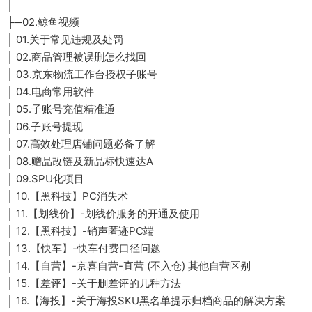
│
├─02.鲸鱼视频
│ 01.关于常见违规及处罚
│ 02.商品管理被误删怎么找回
│ 03.京东物流工作台授权子账号
│ 04.电商常用软件
│ 05.子账号充值精准通
│ 06.子账号提现
│ 07.高效处理店铺问题必备了解
│ 08.赠品改链及新品标快速达A
│ 09.SPU化项目
│ 10.【黑科技】PC消失术
│ 11.【划线价】-划线价服务的开通及使用
│ 12.【黑科技】-销声匿迹PC端
│ 13.【快车】-快车付费口径问题
│ 14.【自营】-京喜自营-直营 (不入仓) 其他自营区别
│ 15.【差评】-关于删差评的几种方法
│ 16.【海投】-关于海投SKU黑名单提示归档商品的解决方案