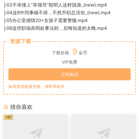
├03不幸撞上“坏领导”聪明人这样脱身_(new).mp4
├04这6中同事碰不得，不然升职总没你_(new).mp4
├05办公室感情20+女孩子需要警惕.mp4
├06这些职场高明处事法则，后悔知道的太晚.mp4
资源下载
9
下载价格
金币
VIP免费
立即购买
如有发现链接失效，请联系站长
猜你喜欢
VIP