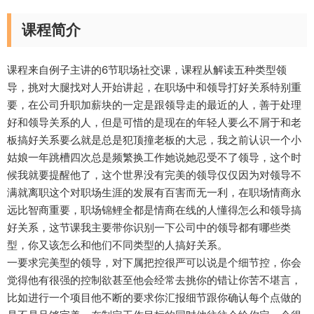
课程简介
​课程来自例子主讲的6节职场社交课，课程从解读五种类型领
导，挑对大腿找对人开始讲起，在职场中和领导打好关系特别重
要，在公司升职加薪块的一定是跟领导走的最近的人，善于处理
好和领导关系的人，但是可惜的是现在的年轻人要么不屑于和老
板搞好关系要么就是总是犯顶撞老板的大忌，我之前认识一个小
姑娘一年跳槽四次总是频繁换工作她说她忍受不了领导，这个时
候我就要提醒他了，这个世界没有完美的领导仅仅因为对领导不
满就离职这个对职场生涯的发展有百害而无一利，在职场情商永
远比智商重要，职场锦鲤全都是情商在线的人懂得怎么和领导搞
好关系，这节课我主要带你识别一下公司中的领导都有哪些类
型，你又该怎么和他们不同类型的人搞好关系。
一要求完美型的领导，对下属把控很严可以说是个细节控，你会
觉得他有很强的控制欲甚至他会经常去挑你的错让你苦不堪言，
比如进行一个项目他不断的要求你汇报细节跟你确认每个点做的