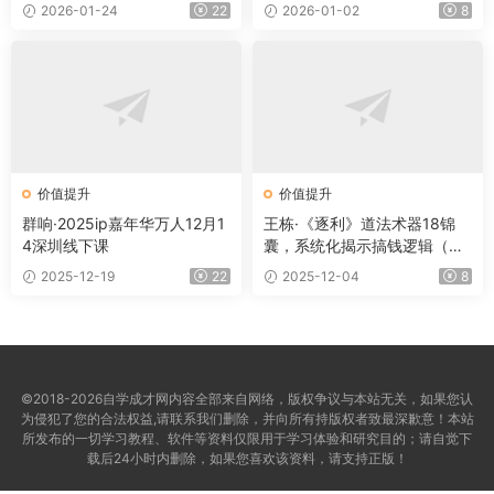
2026-01-24
22
2026-01-02
8
价值提升
价值提升
群响·2025ip嘉年华万人12月1
王栋·《逐利》道法术器18锦
4深圳线下课
囊，系统化揭示搞钱逻辑（更
新11月）
2025-12-19
22
2025-12-04
8
©2018-2026自学成才网内容全部来自网络，版权争议与本站无关，如果您认
为侵犯了您的合法权益,请联系我们删除，并向所有持版权者致最深歉意！本站
所发布的一切学习教程、软件等资料仅限用于学习体验和研究目的；请自觉下
载后24小时内删除，如果您喜欢该资料，请支持正版！