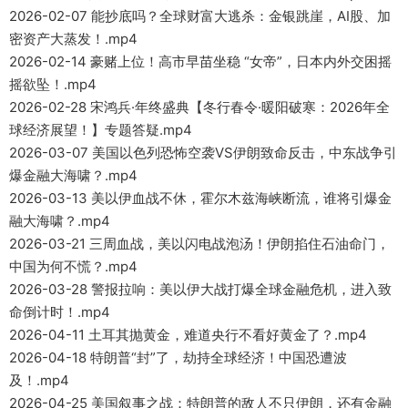
2026-02-07 能抄底吗？全球财富大逃杀：金银跳崖，AI股、加
密资产大蒸发！.mp4
2026-02-14 豪赌上位！高市早苗坐稳 “女帝”，日本内外交困摇
摇欲坠！.mp4
2026-02-28 宋鸿兵·年终盛典【冬行春令·暖阳破寒：2026年全
球经济展望！】专题答疑.mp4
2026-03-07 美国以色列恐怖空袭VS伊朗致命反击，中东战争引
爆金融大海啸？.mp4
2026-03-13 美以伊血战不休，霍尔木兹海峡断流，谁将引爆金
融大海啸？.mp4
2026-03-21 三周血战，美以闪电战泡汤！伊朗掐住石油命门，
中国为何不慌？.mp4
2026-03-28 警报拉响：美以伊大战打爆全球金融危机，进入致
命倒计时！.mp4
2026-04-11 土耳其抛黄金，难道央行不看好黄金了？.mp4
2026-04-18 特朗普“封”了，劫持全球经济！中国恐遭波
及！.mp4
2026-04-25 美国叙事之战：特朗普的敌人不只伊朗，还有金融