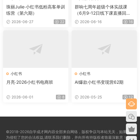
珠丽Julie·小红书低粉高客单训
群响七周年超级个体实战课
练营（第六期）
（6月9-12日线下课直播回
放）
2026-06-27
22
2026-06-16
16
小红书
小红书
月亮·2026小红书电商班
AI爆款小红书变现营62期
2026-06-01
8
2026-05-25
12
©2018-2026自学成才网内容全部来自网络，版权争议与本站无关，如果您认
为侵犯了您的合法权益,请联系我们删除，并向所有持版权者致最深歉意！本站