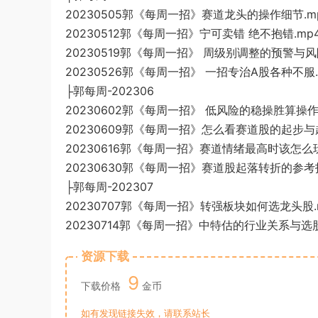
20230505郭《每周一招》赛道龙头的操作细节.m
20230512郭《每周一招》宁可卖错 绝不抱错.mp
20230519郭《每周一招》 周级别调整的预警与风险
20230526郭《每周一招》 一招专治A股各种不服.
├郭每周-202306
20230602郭《每周一招》 低风险的稳操胜算操作
20230609郭《每周一招》怎么看赛道股的起步与趋
20230616郭《每周一招》赛道情绪最高时该怎么玩
20230630郭《每周一招》赛道股起落转折的参考指
├郭每周-202307
20230707郭《每周一招》转强板块如何选龙头股.
20230714郭《每周一招》中特估的行业关系与选股
资源下载
9
下载价格
金币
如有发现链接失效，请联系站长