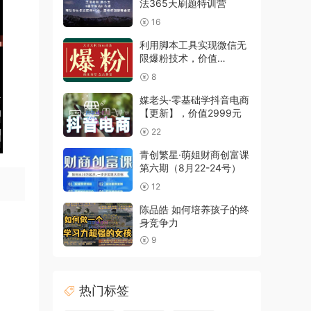
法365天刷题特训营
16
利用脚本工具实现微信无
限爆粉技术，价值
2000(附工具)
8
媒老头·零基础学抖音电商
【更新】，价值2999元
22
青创繁星·萌姐财商创富课
第六期（8月22-24号）
12
陈品皓 如何培养孩子的终
身竞争力
9
热门标签