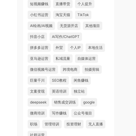
短视频赚钱
直播带货
个人提升
小红书运营
淘宝天猫
TikTok
AI绘画/AI视频
无货源开店
其他项目
抖音小店
Ai写作/ChatGPT
拼多多运营
外贸
个人IP
本地生活
亚马逊运营
私域流量
自媒体运营
微信视频号运营
跨境电商
拍摄剪辑
巨量千川
SEO教程
闲鱼赚钱
文案变现
英语培训
独立站
deepseek
销售成交训练
google
微商培训
写作赚钱
公众号项目
职场
管理培训
投资理财
无人直播
社群运营