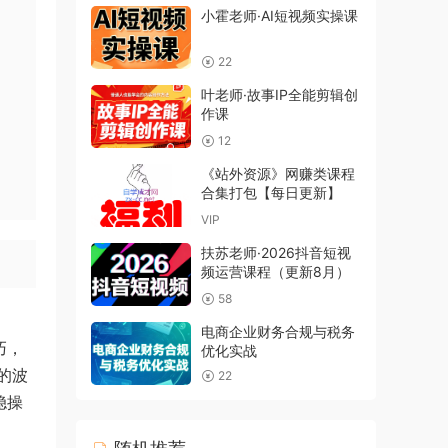
小霍老师·AI短视频实操课
22
叶老师·故事IP全能剪辑创
作课
12
《站外资源》网赚类课程
合集打包【每日更新】
VIP
扶苏老师·2026抖音短视
频运营课程（更新8月）
58
电商企业财务合规与税务
巧，
优化实战
的波
22
稳操