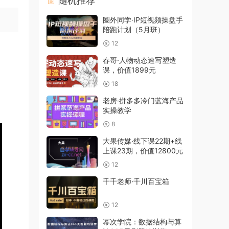
随机推荐
圈外同学·IP短视频操盘手
陪跑计划（5月班）
12
春哥·人物动态速写塑造
课，价值1899元
18
老房·拼多多冷门蓝海产品
实操教学
8
大果传媒·线下课22期+线
上课23期，价值12800元
12
千千老师·千川百宝箱
12
幂次学院：数据结构与算