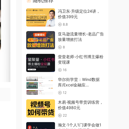
随机推荐
冯卫东·升级定位24讲，
价值399元
8.8
亚马逊流量增长-老品广告
放量增效打法
8
壹壹老师·小红书博主爆粉
变现课
16
华尔街学堂：Wind数据
库/Excel金融应
用/Python编程
12
木易·视频号带货训练营，
价值4980元
22
瀚文·1个人1门课学会做1