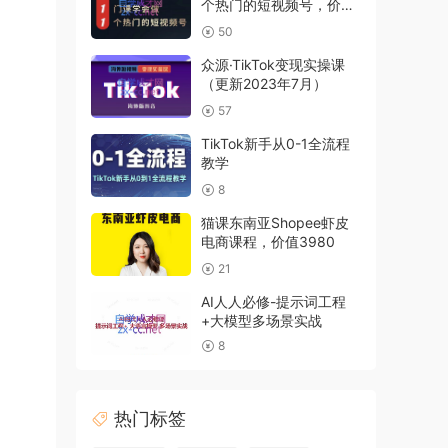
个热门的短视频号，价值
1880元
50
众源·TikTok变现实操课
（更新2023年7月）
57
TikTok新手从0-1全流程
教学
8
猫课东南亚Shopee虾皮
电商课程，价值3980
21
AI人人必修-提示词工程
+大模型多场景实战
8
热门标签