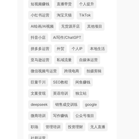
短视频赚钱
直播带货
个人提升
小红书运营
淘宝天猫
TikTok
AI绘画/AI视频
无货源开店
其他项目
抖音小店
Ai写作/ChatGPT
拼多多运营
外贸
个人IP
本地生活
亚马逊运营
私域流量
自媒体运营
微信视频号运营
跨境电商
拍摄剪辑
巨量千川
SEO教程
闲鱼赚钱
文案变现
英语培训
独立站
deepseek
销售成交训练
google
微商培训
写作赚钱
公众号项目
职场
管理培训
投资理财
无人直播
社群运营