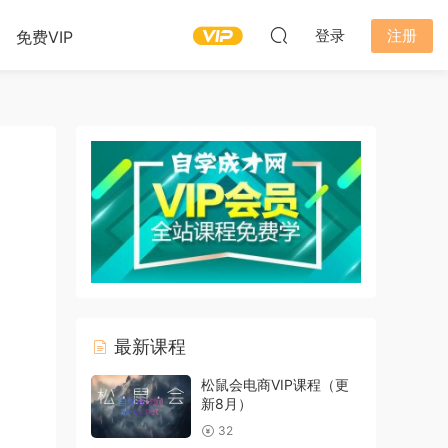
登录
注册
免费VIP
最新课程
松鼠会电商VIP课程（更
新8月）
32