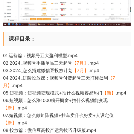
课程目录：
01.运营篇：视频号五大盈利模型.mp4
02.2024_视频号手播单品三天起号
【7月】
.mp4
03.2024_怎么搭建微信豆投放计划
【7月】
.mp4
04.2024_进阶投放课：视频号付费起号三天打标盈利
【7
月】
.mp4
05.短视频：短视频变现模式+拍什么视频容易热门
【新】
.mp4
06.短视频：怎么涨1000粉开橱窗+拍什么视频能变现
【新】
.mp4
07.短视频：怎么做矩阵视频+挂车卖什么好卖+人设定位
【新】
.mp4
08.投放篇：微信豆高投产运营技巧升级版.mp4