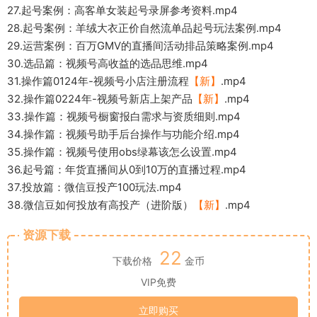
27.起号案例：高客单女装起号录屏参考资料.mp4
28.起号案例：羊绒大衣正价自然流单品起号玩法案例.mp4
29.运营案例：百万GMV的直播间活动排品策略案例.mp4
30.选品篇：视频号高收益的选品思维.mp4
31.操作篇0124年-视频号小店注册流程
【新】
.mp4
32.操作篇0224年-视频号新店上架产品
【新】
.mp4
33.操作篇：视频号橱窗报白需求与资质细则.mp4
34.操作篇：视频号助手后台操作与功能介绍.mp4
35.操作篇：视频号使用obs绿幕该怎么设置.mp4
36.起号篇：年货直播间从0到10万的直播过程.mp4
37.投放篇：微信豆投产100玩法.mp4
38.微信豆如何投放有高投产（进阶版）
【新】
.mp4
资源下载
22
下载价格
金币
VIP免费
立即购买