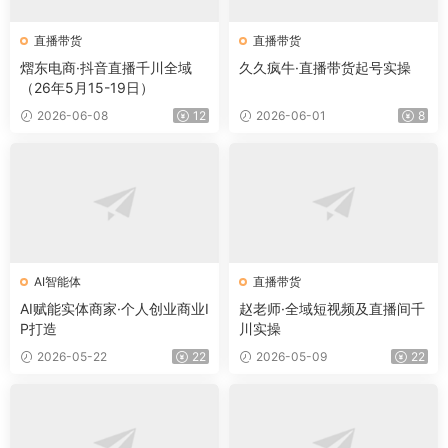
直播带货
直播带货
熠东电商·抖音直播千川全域
久久疯牛·直播带货起号实操
（26年5月15-19日）
2026-06-08
12
2026-06-01
8
AI智能体
直播带货
AI赋能实体商家·个人创业商业I
赵老师·全域短视频及直播间千
P打造
川实操
2026-05-22
22
2026-05-09
22