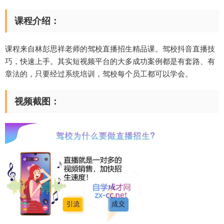
课程介绍：
课程来自林彭思祥老师的驾校直播招生精品课。驾校抖音直播技
巧，快速上手。其实短视频平台的大多成功案例都是有套路、有
章法的，只要经过系统培训，驾校每个员工都可以学会。
视频截图：