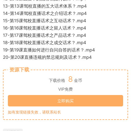
13-第13课驾校直播的五大话术体系？.mp4
14-第14课驾校直播话术之介绍话术？.mp4
15-第15课驾校直播话术之互动话术？.mp4
16-第16课驾校直播话术之留人话术？.mp4
17-第17课驾校直播话术之产品话术？.mp4
18-第18课驾校直播话术之成交话术？.mp4
19-第19课直播如何进行自问自答的话术？.mp4
20-第20课直播违规的禁忌规则及话术？.mp4
资源下载
8
下载价格
金币
VIP免费
立即购买
如有发现链接失效，请联系站长