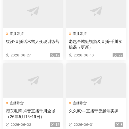
直播带货
直播带货
纹汐·直播话术留人变现训练营
老赵全域短视频及直播·千川实
操课（更新）
2026-06-27
12
2026-06-10
22
直播带货
直播带货
熠东电商·抖音直播千川全域
久久疯牛·直播带货起号实操
（26年5月15-19日）
2026-06-08
12
2026-06-01
8