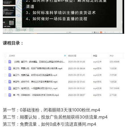
课程目录：
第一节：0基础涨粉，闭着眼睛3天涨1000粉丝.mp4
第二节：颠覆认知，投放广告居然能获得30倍流量.mp4
第三节：免费流量，如何0成本引流进直播间.mp4