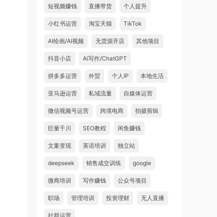
短视频赚钱
直播带货
个人提升
小红书运营
淘宝天猫
TikTok
AI绘画/AI视频
无货源开店
其他项目
抖音小店
Ai写作/ChatGPT
拼多多运营
外贸
个人IP
本地生活
亚马逊运营
私域流量
自媒体运营
微信视频号运营
跨境电商
拍摄剪辑
巨量千川
SEO教程
闲鱼赚钱
文案变现
英语培训
独立站
deepseek
销售成交训练
google
微商培训
写作赚钱
公众号项目
职场
管理培训
投资理财
无人直播
社群运营