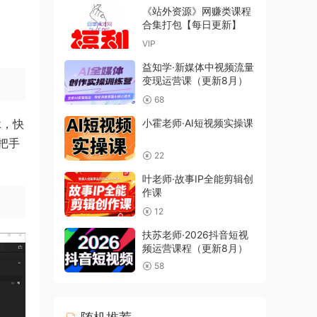
《站外资源》网赚类课程
合集打包【每日更新】
VIP
益知学·新媒体中视频流量
变现运营课（更新8月）
68
k，快
小霍老师·AI短视频实操课
把手
22
叶老师·故事IP全能剪辑创
作课
12
扶苏老师·2026抖音短视
频运营课程（更新8月）
58