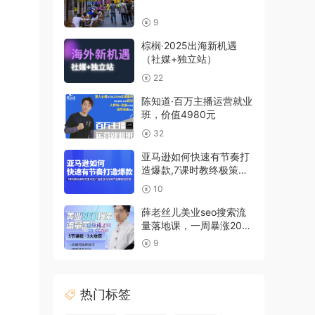
9
棕榈·2025出海新机遇
（社媒+独立站）
22
陈知道·百万主播运营就业
班，价值4980元
32
亚马逊如何快速有节奏打
造爆款,7课时教终极策略
解析
10
薛老丝儿美业seo搜索流
量落地课，一周暴涨20w
粉丝，全干货讲解
9
热门标签