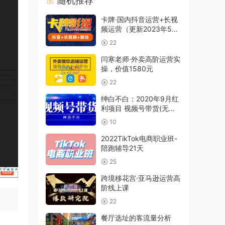
随机推荐
卡牌·国内抖音运营+长视
频运营（更新2023年5
月）
22
闫寒老师·外卖高阶运营实
操，价值1580元
22
绅白不白：2020年9月红
利项目 视频号带货(无水
印)
10
2022TikTok电商职业班-
陪跑辅导21天
25
跨境移花宫·亚马逊运营高
阶线上课
22
餐厅选址的客流量分析